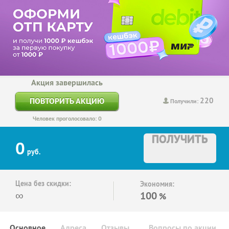
Акция завершилась
220
ПОВТОРИТЬ АКЦИЮ
Получили:
Человек проголосовало: 0
ПОЛУЧИТЬ
0
руб.
Цена без скидки:
Экономия:
∞
100
%
Основное
Адреса
Отзывы
Вопросы по акции