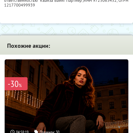
ответственностью "Кванза Баинг Партнер",
ИНН 9725063452
, ОГРН
1217700499939
Похожие акции:
-30
%
04:58:18
Получили:
30