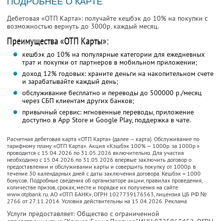
ПОДРОБНЕЕ О КАРТЕ
Дебетовая «ОТП Карта»: получайте кешбэк до 10% на покупки с
возможностью вернуть до 3000р. каждый месяц.
Преимущества «ОТП Карты»:
кешбэк до 10% на популярные категории для ежедневных
трат и покупки от партнеров в мобильном приложении;
доход 12% годовых: храните деньги на накопительном счете
и зарабатывайте каждый день;
обслуживание бесплатно и переводы до 500000 р./месяц
через СБП клиентам других банков;
привычный сервис: мгновенные переводы, приложение
доступно в App Store и Google Play, поддержка в чате.
Расчетная дебетовая карта «ОТП Карта» (далее — карта). Обслуживание по
тарифному плану «ОТП Карта». Акция «Кэшбэк 100% — 1000р. за 1000р.»
проводится с 15.04.2026 по 31.05.2026 включительно. Для участия
необходимо с 15.04.2026 по 31.05.2026 впервые заключить договор о
предоставлении и обслуживании карты и совершить покупку от 1000р. в
течение 30 календарных дней с даты заключения договора. Кешбэк = 1000
бонусов. Подробные сведения об организаторе акции, правилах проведения,
количестве призов, сроках, месте и порядке их получения на сайте
www.otpbank.ru. АО «ОТП БАНК», ОГРН 1027739176563, лицензия ЦБ РФ №
2766 от 27.11.2014. Условия действительны на 15.04.2026. Реклама
Услуги предоставляет: Общество с ограниченной