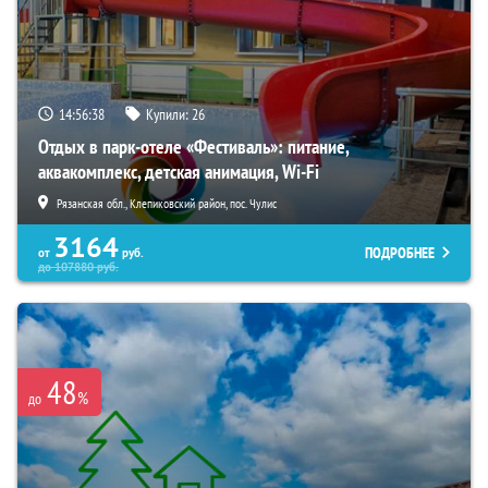
14:56:36
Купили:
26
Отдых в парк-отеле «Фестиваль»: питание,
аквакомплекс, детская анимация, Wi-Fi
Рязанская обл., Клепиковский район, пос. Чулис
3164
ПОДРОБНЕЕ
от
руб.
до
107880
руб.
48
%
до