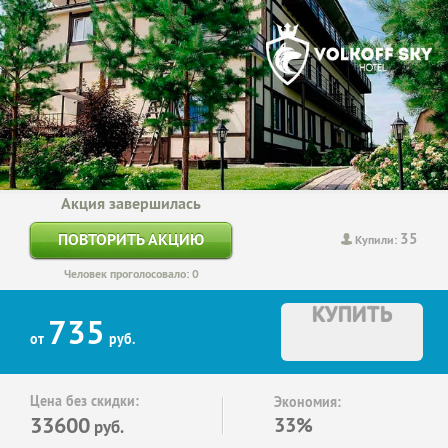
Акция завершилась
35
ПОВТОРИТЬ АКЦИЮ
Купили:
Человек проголосовало: 0
КУПИТЬ
735
от
руб.
Цена без скидки:
Экономия:
33600
33%
руб.