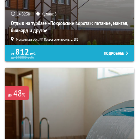
14:56:36
Купили:
8
Отдых на турбазе «Покровские ворота»: питание, мангал,
бильярд и другое
Московская обл., КП Покровские ворота, д. 182
812
ПОДРОБНЕЕ
от
руб.
до
140800
руб.
48
%
до