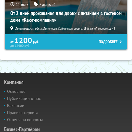
14:56:36
Купили:
34
От 2 дней проживания для двоих с питанием в гостевом
доме «Кают-компания»
Ленинградская обл., г. Ломоносов, Сойкинская дорога, 15-й жилой городок, д. 43
1200
ПОДРОБНЕЕ
от
руб.
до
14900
руб.
Компания
Основное
Публикации о нас
Вакансии
Правила сервиса
Ответы на вопросы
Бизнес-Партнёрам