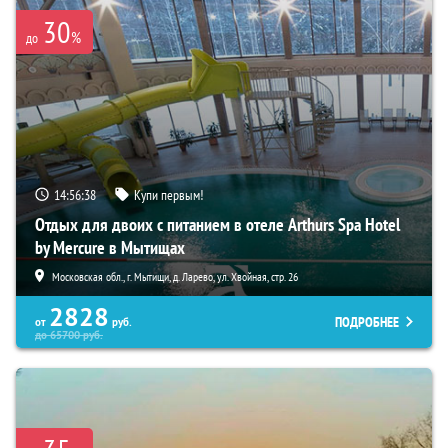
30
%
до
14:56:36
Купи первым!
Отдых для двоих с питанием в отеле Arthurs Spa Hotel
by Mercure в Мытищах
Московская обл., г. Мытищи, д. Ларево, ул. Хвойная, стр. 26
2828
ПОДРОБНЕЕ
от
руб.
до
65700
руб.