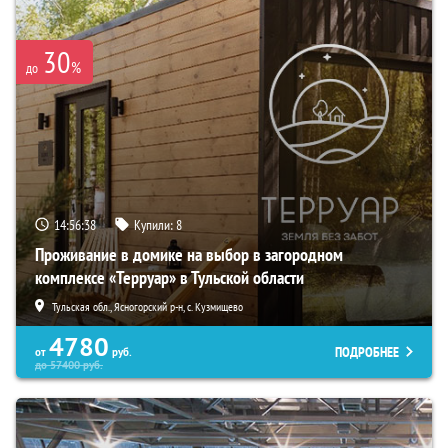
30
%
до
14:56:36
Купили:
8
Проживание в домике на выбор в загородном
комплексе «Терруар» в Тульской области
Тульская обл., Ясногорский р-н, с. Кузмищево
4780
ПОДРОБНЕЕ
от
руб.
до
57400
руб.