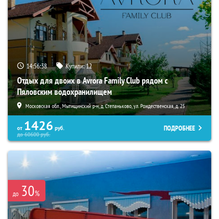
14:56:36
Купили:
12
Отдых для двоих в Avrora Family Club рядом с
Пяловским водохранилищем
Московская обл., Мытищинский р-н, д. Степаньково, ул. Рождественская, д. 25
1426
ПОДРОБНЕЕ
от
руб.
до
60600
руб.
30
%
до