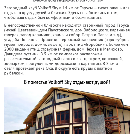
Номерной фонд загородного клуба Volkoff Sky
Загородный клуб Volkoff Sky в 14 км от Тарусы — тихая гавань для
отдыха в кругу друзей и близких. Здесь позаботились о том,
чтобы ваш отдых был комфортным и безмятежным.
В непосредственной близости находится старинный город Таруса
(музей Цветаевой, дом Паустовского, дом Заболоцкого, картинная
галерея, завод керамики, храмы и собор Петра и Павла и т. д.),
усадьба Поленова, Приокско-террасный заповедник (парк зубров,
музей природы, домик лешего), парк птиц «Воробьи» с более чем
2000 видами птиц, страусиная ферма, дом Чехова в Мелихово,
Давидова пустынь. В 5 км от комплекса расположен
развлекательный загородный парк со спа-центром, конюшней,
зоопарком, прогулочными дорожками и картингом. В 2 км от
отеля протекает река Ока. В округе есть пруды с платной
рыбалкой.
В поместье Volkoff Sky отдыхают душой!