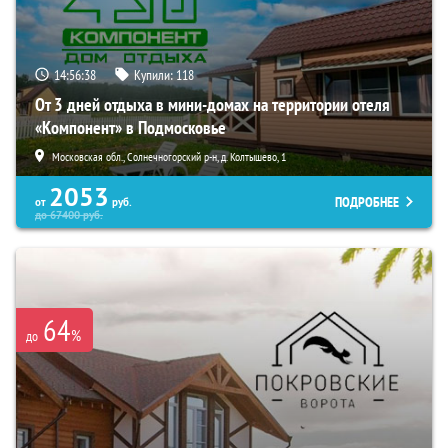
14:56:36
Купили:
118
От 3 дней отдыха в мини-домах на территории отеля
«Компонент» в Подмосковье
Московская обл., Солнечногорский р-н, д. Колтышево, 1
2053
ПОДРОБНЕЕ
от
руб.
до
67400
руб.
64
%
до