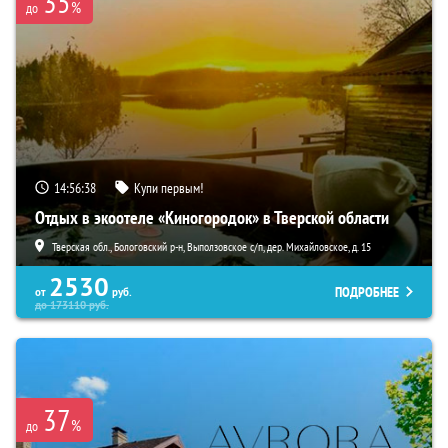
35
%
до
14:56:36
Купи первым!
Отдых в экоотеле «Киногородок» в Тверской области
Тверская обл., Бологовский р-н, Выползовское с/п, дер. Михайловское, д. 15
2530
ПОДРОБНЕЕ
от
руб.
до
173110
руб.
37
%
до