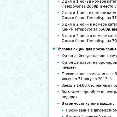
2 дня и 1 ночь в номере кат
Петербург за
2650р. вместо 
2 дня и 1 ночь в номере кат
Отель» Санкт-Петербург за
35
3 дня и 2 ночи в номере кат
Санкт-Петербург за
5300р. вм
3 дня и 2 ночи в номере ка
Отель» Санкт-Петербург за
70
Условия акции для проживания
Купон действует на один зае
Купон действует на брониров
человек
Проживание возможно в любые
июля по 31 августа 2012 г.)
Заезд в 14.00, бесплатный по
Вы можете приобрести неогра
подарок
В стоимость купона входит:
Проживание в двухместном
Завтрак (шведский стол)