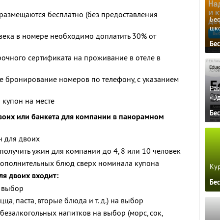
) размещаются бесплатно (без предоставления
Бе
шк
века в номере необходимо доплатить 30% от
Бе
чного сертификата на проживание в отеле в
 бронирование номеров по телефону, с указанием
Ра
«Э
 купон на месте
Бе
двоих или банкета для компании в панорамном
н для двоих
получить ужин для компании до 4, 8 или 10 человек
дополнительных блюд сверх номинала купона
Кур
ля двоих входит:
Бе
а выбор
ца, паста, вторые блюда и т. д.) на выбор
безалкогольных напитков на выбор (морс, сок,