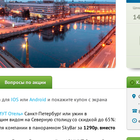
Цена
1
Вопросы по акции
К
а для
IOS
или
Android
и покажите купон с экрана
УТ Отель»
Санкт-Петербург или ужин в
щим видом на Северную столицу со скидкой до 65%:
для компании в панорамном SkyBаr за
1290р. вместо