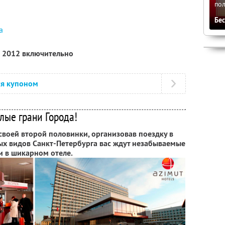
по
Бе
а
а 2012 включительно
ся купоном
лые грани Города!
 своей второй половинки, организовав поездку в
ых видов Санкт-Петербурга вас ждут незабываемые
и в шикарном отеле.