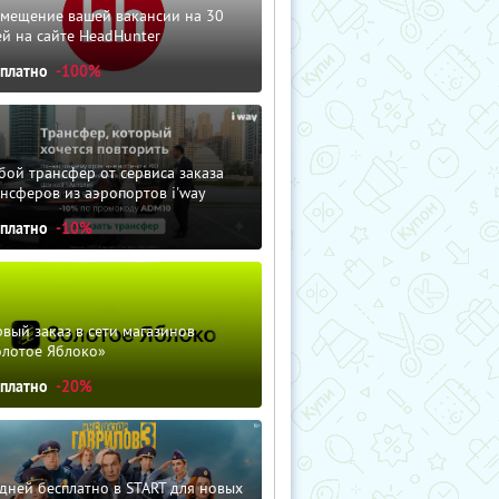
змещение вашей вакансии на 30
й на сайте HeadHunter
сплатно
-100%
ой трансфер от сервиса заказа
нсферов из аэропортов i'way
сплатно
-10%
вый заказ в сети магазинов
олотое Яблоко»
сплатно
-20%
дней бесплатно в START для новых