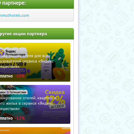
 партнере:
zimuthotels.com
ругие акции партнера
нирование отеля для всех
ьзователей сервиса «Яндекс
тешествия»
сплатно
-10%
нирование отелей, квартир и
го жилья в сервисе «Яндекс
тешествия»
сплатно
-12%