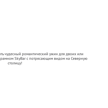
ать чудесный романтический ужин для двоих или
орамном SkyBаr с потрясающим видом на Северную
столицу!