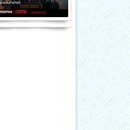
льзователей
сплатно
-100%