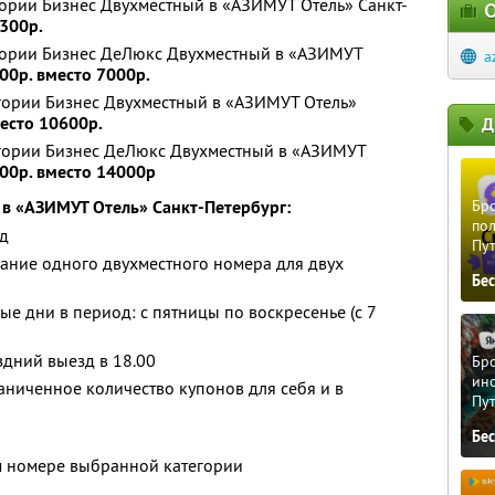
егории Бизнес Двухместный в «АЗИМУТ Отель» Санкт-
О
5300р.
егории Бизнес ДеЛюкс Двухместный в «АЗИМУТ
a
00р. вместо 7000р.
егории Бизнес Двухместный в «АЗИМУТ Отель»
есто 10600р.
Д
тегории Бизнес ДеЛюкс Двухместный в «АЗИМУТ
00р. вместо 14000р
 в «АЗИМУТ Отель» Санкт-Петербург:
Бро
пол
зд
Пу
ание одного двухместного номера для двух
Бе
 дни в период: с пятницы по воскресенье (с 7
здний выезд в 18.00
Бро
ино
ниченное количество купонов для себя и в
Пу
Бе
 номере выбранной категории