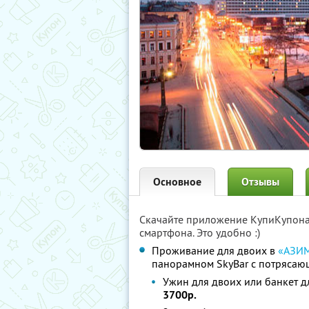
Основное
Отзывы
Скачайте приложение КупиКупон
смартфона. Это удобно :)
Проживание для двоих в
«АЗИМ
панорамном SkyBаr с потрясаю
Ужин для двоих или банкет 
3700р.