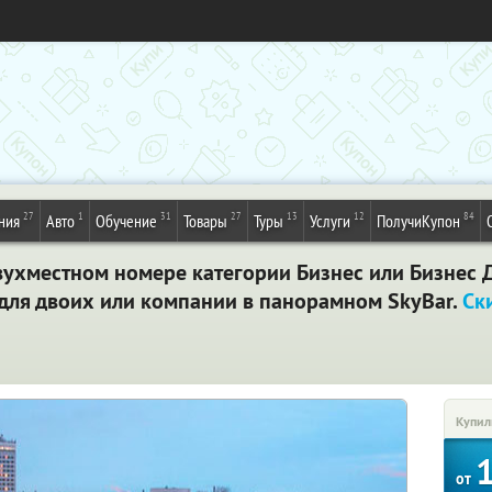
27
1
31
27
13
12
84
ния
Авто
Обучение
Товары
Туры
Услуги
ПолучиКупон
вухместном номере категории Бизнес или Бизнес
 для двоих или компании в панорамном SkyBаr.
Ск
Купил
от