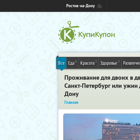
Ростов-на-Дону
6
2
5
Все
Еда
Красота
Здоровье
Развлече
Проживание для двоих в д
Санкт-Петербург или ужин
Дону
Главная