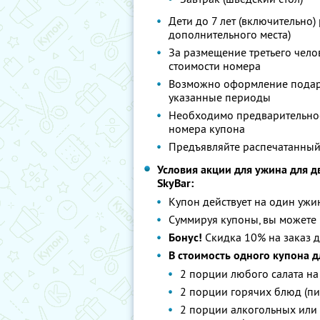
Дети до 7 лет (включительно
дополнительного места)
За размещение третьего чело
стоимости номера
Возможно оформление подаро
указанные периоды
Необходимо предварительное
номера купона
Предъявляйте распечатанный
Условия акции для ужина для 
SkyBаr:
Купон действует на один ужи
Суммируя купоны, вы можете 
Бонус!
Cкидка 10% на заказ 
В стоимость одного купона д
2 порции любого салата н
2 порции горячих блюд (пиц
2 порции алкогольных или 