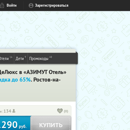
Войти
Зарегистрироваться
16
9
48
Отели
Дети
Промокоды
 ДеЛюкс в «АЗИМУТ Отель»
идка до 65%
. Ростов-на-
134
(0)
и:
1290
КУПИТЬ
руб.