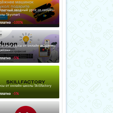
сплатный вводный урок от онлайн-
олы Skysmart
сплатно
-100%
зличные курсы от онлайн-академии
дюсон»
сплатно
-5%
сы от онлайн-школы Skillfactory
сплатно
-5%