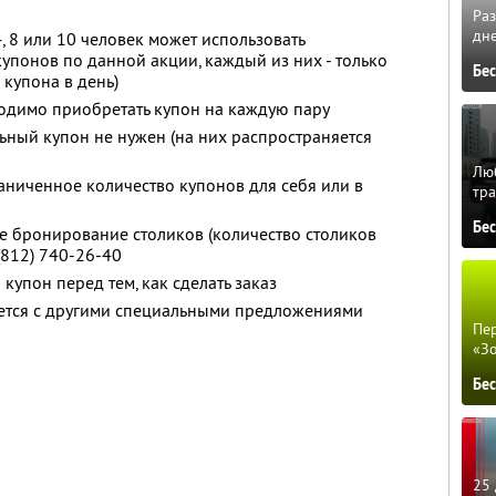
Ра
дне
, 8 или 10 человек может использовать
упонов по данной акции, каждый из них - только
Бе
 купона в день)
одимо приобретать купон на каждую пару
льный купон не нужен (на них распространяется
Люб
ниченное количество купонов для себя или в
тра
Бе
 бронирование столиков (количество столиков
(812) 740-26-40
купон перед тем, как сделать заказ
уется с другими специальными предложениями
Пер
«З
Бе
25 