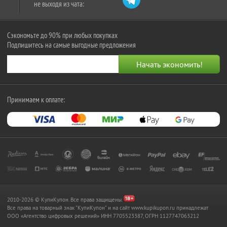
не выходя из чата:
Сэкономьте до 90% при любых покупках
Подпишитесь на самые выгодные предложения
Принимаем к оплате:
2010-2026 © КупиКупон. Все права защищены.
Все права на товарный знак "КупиКупон" и на сайт www.kupikupon.ru принадлежат
OOO «Агентство цифровых решений» ИНН 7705523387, ОГРН 1127747063212