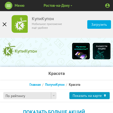
Меню
Ростов-на-Дону
КупиКупон
Мобильное приложение
Загрузить
ещё удобнее
Красота
Главная
ПолучиКупон
Красота
Показать на карте
По рейтингу
ПОКАЗАТЬ БОЛЬШЕ АКЦИЙ