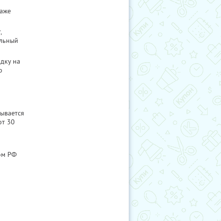
даже
,
ельный
идку на
о
ывается
от 30
ом РФ