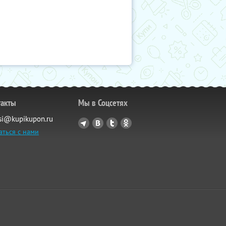
такты
Мы в Соцсетях
si@kupikupon.ru
аться с нами