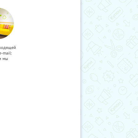
дходящей
-mail:
и мы