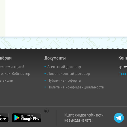
тнёрам
Документы
Кон
елаем акцию!
Агентский договор
spro
е, как Вебмастер
Лицензионный договор
Связ
е акции
Публичная оферта
Политика конфиденциальности
Ищите скидки поблизости,
не выходя из чата: