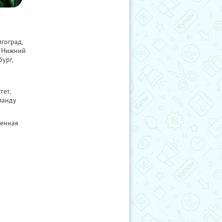
гоград,
, Нижний
ург,
ет,
манду
ненная