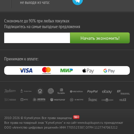
не выходя из чата:
Сэкономьте до 90% при любых покупках
Подпишитесь на самые выгодные предложения
Принимаем к оплате:
2010-2026 © КупиКупон. Все права защищены.
Все права на товарный знак "КупиКупон" и на сайт www.kupikupon.ru принадлежат
OOO «Агентство цифровых решений» ИНН 7705523387, ОГРН 1127747063212