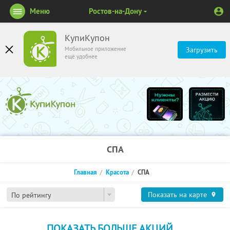
Меню
Ростов-на-Дону
КупиКупон
Мобильное приложение
Загрузить
ещё удобнее
СПА
Главная
Красота
СПА
Показать на карте
По рейтингу
ПОКАЗАТЬ БОЛЬШЕ АКЦИЙ