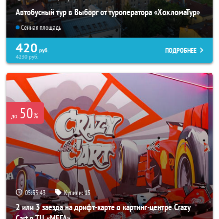
Автобусный тур в Выборг от туроператора «ХохломаТур»
Сенная площадь
420
ПОДРОБНЕЕ
руб.
4230
руб.
50
%
до
05:33:41
Купили:
15
2 или 3 заезда на дрифт-карте в картинг-центре Crazy
Cart в ТЦ «МЕГА»