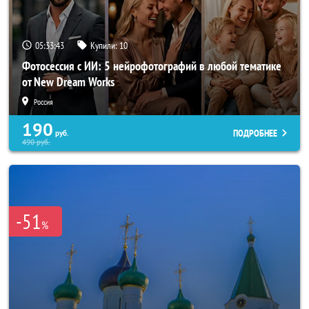
05:33:41
Купили:
10
Фотосессия с ИИ: 5 нейрофотографий в любой тематике
от New Dream Works
Россия
190
ПОДРОБНЕЕ
руб.
490
руб.
-51
%