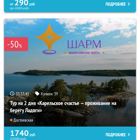
290
ПОДРОБНЕЕ
от
руб.
до
2000
руб.
-50
%
05:33:41
Купили:
39
Тур на 2 дня «Карельское счастье — проживание на
берегу Ладоги»
Достоевская
1740
ПОДРОБНЕЕ
руб.
13900
руб.