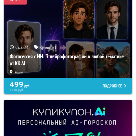
05:33:41
Купили:
81
Фотосессия с ИИ: 3 нейрофотографии в любой тематике
от KK AI
Россия
499
ПОДРОБНЕЕ
руб.
1290
руб.