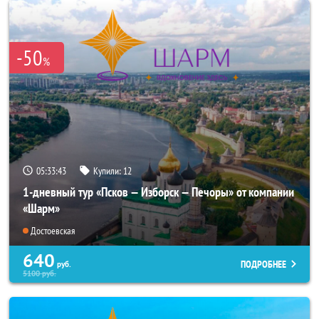
-50
%
05:33:41
Купили:
12
1-дневный тур «Псков — Изборск — Печоры» от компании
«Шарм»
Достоевская
640
ПОДРОБНЕЕ
руб.
5100
руб.