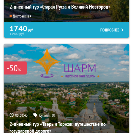
2-дневный тур «Старая Русса и Великий Новгород»
Достоевская
1740
ПОДРОБНЕЕ
руб.
13900
руб.
-50
%
05:33:41
Купили:
30
2-дневный тур «Тверь и Торжок: путешествие по
государевой дороге»