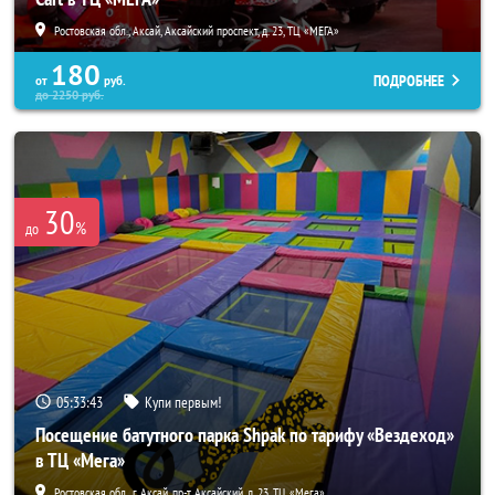
Ростовская обл., Аксай, Аксайский проспект, д. 23, ТЦ «МЕГА»
180
ПОДРОБНЕЕ
от
руб.
до
2250
руб.
30
%
до
05:33:41
Купи первым!
Посещение батутного парка Shpak по тарифу «Вездеход»
в ТЦ «Мега»
Ростовская обл., г. Аксай, пр-т Аксайский, д. 23, ТЦ «Мега»