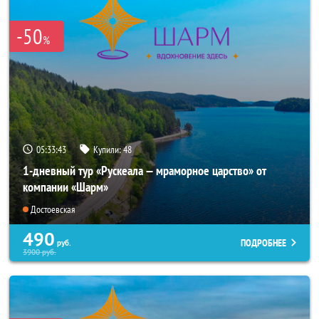
-50
%
05:33:41
Купили:
48
1-дневный тур «Рускеала — мраморное царство» от
компании «Шарм»
Достоевская
490
ПОДРОБНЕЕ
руб.
3900
руб.