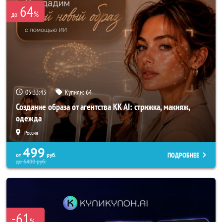
64
%
до
05:33:41
Купили:
64
Создание образа от агентства KK AI: стрижка, макияж,
одежда
Россия
499
ПОДРОБНЕЕ
от
руб.
до
6400
руб.
-61
%