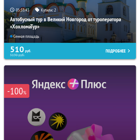
05:33:41
Купили:
2
Автобусный тур в Великий Новгород от туроператора
«ХохломаТур»
Сенная площадь
510
ПОДРОБНЕЕ
руб.
5190
руб.
-100
%