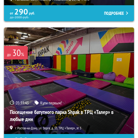
290
ПОДРОБНЕЕ
от
руб.
до
2000
руб.
30
%
до
05:33:41
Купи первым!
Посещение батутного парка Shpak в ТРЦ «Талер» в
любые дни
г. Ростов-на-Дону, ул. Зорге, д. 33, ТРЦ «Талер», эт. 5