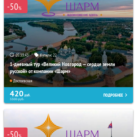
-50
%
05:33:41
Купили:
22
1-дневный тур «Великий Новгород — сердце земли
русской» от компании «Шарм»
Достоевская
420
ПОДРОБНЕЕ
руб.
3300
руб.
-50
%