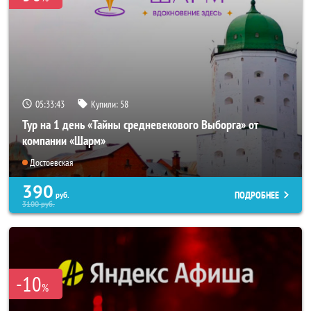
05:33:41
Купили:
58
Тур на 1 день «Тайны средневекового Выборга» от
компании «Шарм»
Достоевская
390
ПОДРОБНЕЕ
руб.
3100
руб.
-10
%