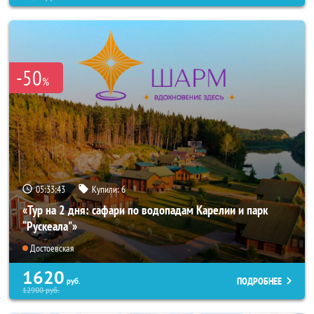
-50
%
05:33:41
Купили:
6
«Тур на 2 дня: сафари по водопадам Карелии и парк
“Рускеала"»
Достоевская
1620
ПОДРОБНЕЕ
руб.
12900
руб.