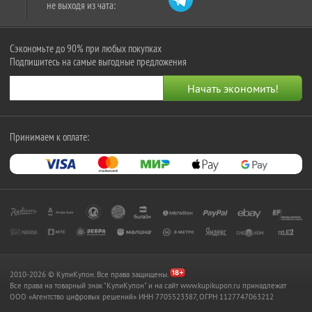
не выходя из чата:
Сэкономьте до 90% при любых покупках
Подпишитесь на самые выгодные предложения
Принимаем к оплате:
2010-2026 © КупиКупон. Все права защищены.
Все права на товарный знак "КупиКупон" и на сайт www.kupikupon.ru принадлежат
OOO «Агентство цифровых решений» ИНН 7705523387, ОГРН 1127747063212