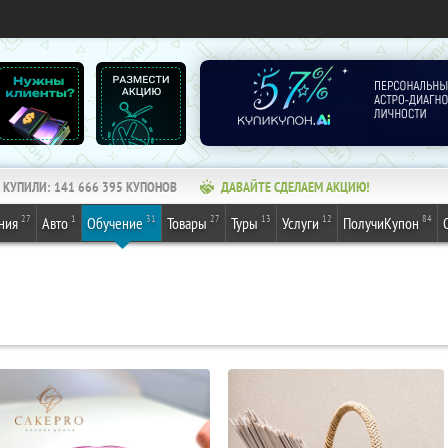
КУПИЛИ:
141 666 395
КУПОНОВ
ДАВАЙТЕ СДЕЛАЕМ АКЦИЮ!
27
1
31
27
13
12
84
ния
Авто
Обучение
Товары
Туры
Услуги
ПолучиКупон