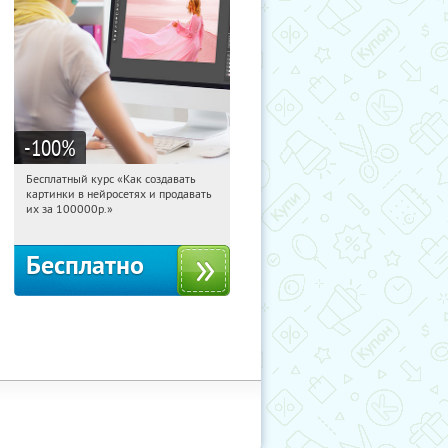
-100
%
Бесплатный курс «Как создавать
13:31:27
Получили:
524
картинки в нейросетях и продавать
Россия
их за 100000р.»
Бесплатно