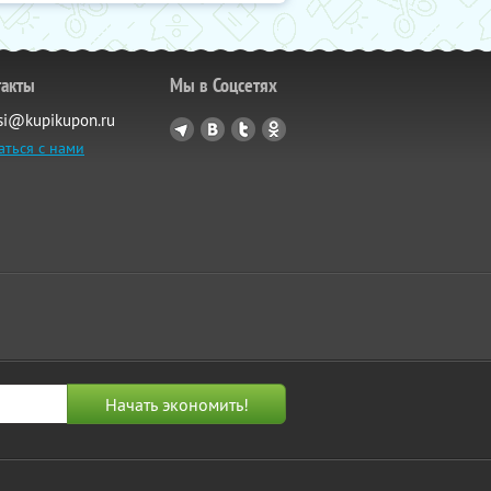
такты
Мы в Соцсетях
si@kupikupon.ru
аться с нами