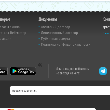
тнёрам
Документы
Кон
елаем акцию!
Агентский договор
spro
е, как Вебмастер
Лицензионный договор
Связ
е акции
Публичная оферта
Политика конфиденциальности
Ищите скидки поблизости,
не выходя из чата: