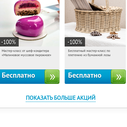
-100
%
-100
%
Мастер-класс от шеф-кондитера
Бесплатный мастер-класс по
13:31:27
Получили:
57
13:31:27
Получили:
33
«Малиновое муссовое пирожное»
плетению из бумажной лозы
Россия
Москва, Россия
Бесплатно
Бесплатно
ПОКАЗАТЬ БОЛЬШЕ АКЦИЙ