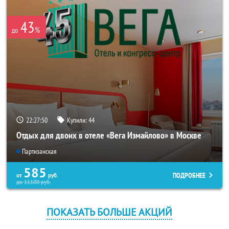
43
%
до
22:27:50
Купили:
44
Отдых для двоих в отеле «Вега Измайлово» в Москве
Партизанская
585
ПОДРОБНЕЕ
от
руб.
до
11100
руб.
ПОКАЗАТЬ БОЛЬШЕ АКЦИЙ