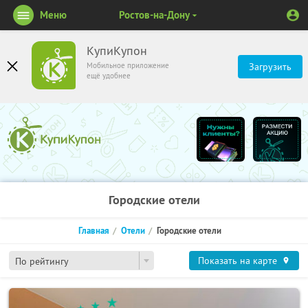
Меню
Ростов-на-Дону
КупиКупон
Мобильное приложение
Загрузить
ещё удобнее
Городские отели
Главная
Отели
Городские отели
Показать на карте
По рейтингу