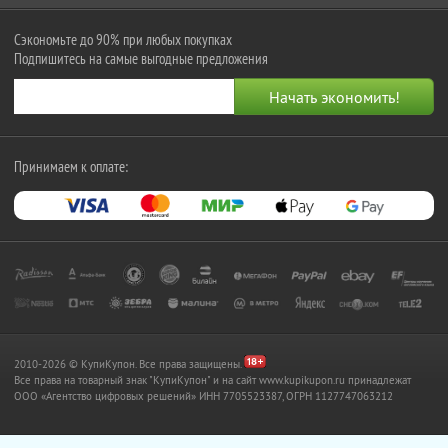
Сэкономьте до 90% при любых покупках
Подпишитесь на самые выгодные предложения
Принимаем к оплате:
2010-2026 © КупиКупон. Все права защищены.
Все права на товарный знак "КупиКупон" и на сайт www.kupikupon.ru принадлежат
OOO «Агентство цифровых решений» ИНН 7705523387, ОГРН 1127747063212