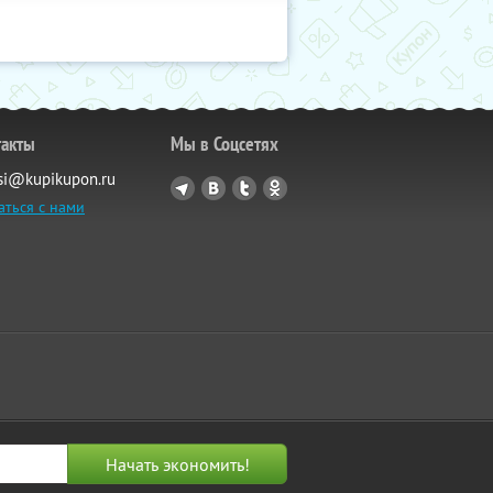
такты
Мы в Соцсетях
si@kupikupon.ru
аться с нами