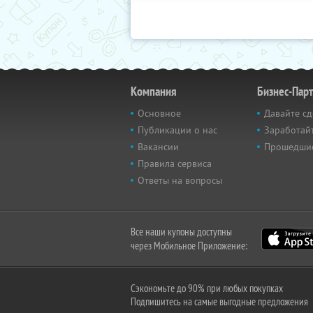
Компания
Бизнес-Пар
Основное
Давайте сд
Публикации о нас
Заработайт
Вакансии
Прошедши
Правила сервиса
Ответы на вопросы
Все наши купоны доступны
через Мобильное Приложение:
Сэкономьте до 90% при любых покупках
Подпишитесь на самые выгодные предложения