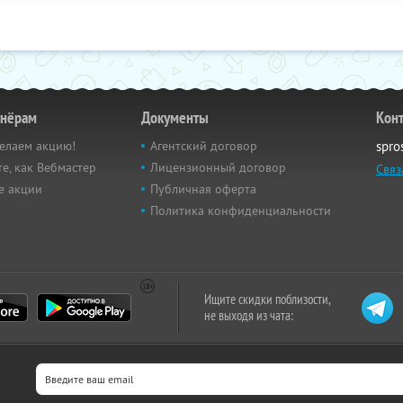
тнёрам
Документы
Кон
елаем акцию!
Агентский договор
spro
е, как Вебмастер
Лицензионный договор
Связ
е акции
Публичная оферта
Политика конфиденциальности
Ищите скидки поблизости,
не выходя из чата: