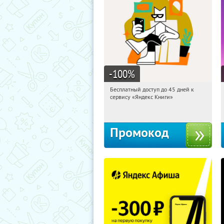
-100
%
Бесплатный доступ до 45 дней к
19:07:20
Получи первым!
сервису «Яндекс Книги»
Россия
Промокод