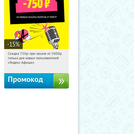
-15
%
Скидка 750р. при заказе от 5000р.
19:07:20
Получили:
114
только для новых пользователей
Россия
«Яндекс Афиши»
Промокод