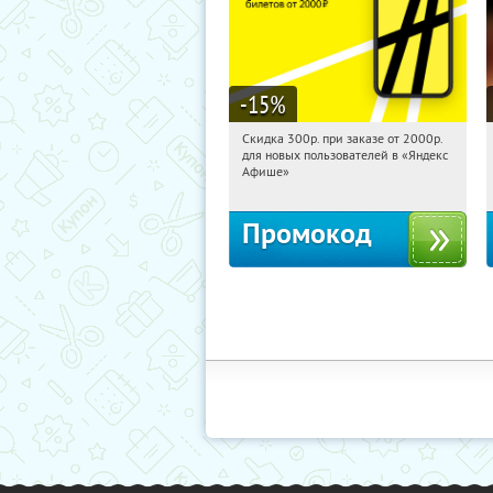
-15
%
Скидка 300р. при заказе от 2000р.
19:07:20
Получили:
65
для новых пользователей в «Яндекс
Россия
Афише»
Промокод