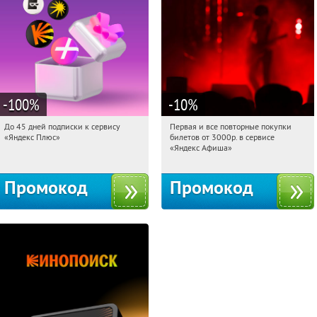
-100
%
-10
%
До 45 дней подписки к сервису
Первая и все повторные покупки
19:07:20
Получили:
19
19:07:20
Получили:
155
«Яндекс Плюс»
билетов от 3000р. в сервисе
Россия
Россия
«Яндекс Афиша»
Промокод
Промокод