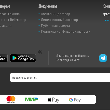
тнёрам
Документы
Кон
елаем акцию!
Агентский договор
spro
е, как Вебмастер
Лицензионный договор
Связ
е акции
Публичная оферта
Политика конфиденциальности
Ищите скидки поблизости,
не выходя из чата: