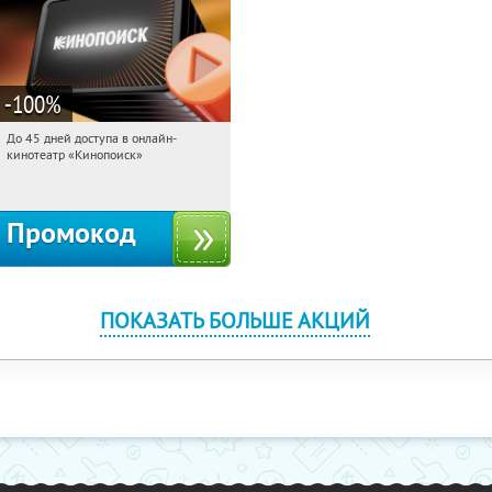
-100
%
До 45 дней доступа в онлайн-
19:07:20
Получили:
113
кинотеатр «Кинопоиск»
Россия
Промокод
ПОКАЗАТЬ БОЛЬШЕ АКЦИЙ