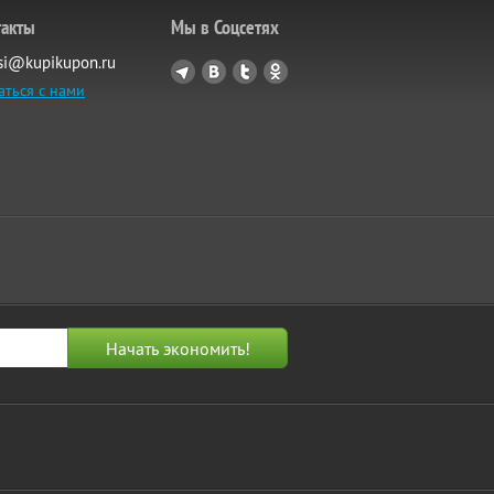
такты
Мы в Соцсетях
si@kupikupon.ru
аться с нами