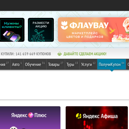
КУПИЛИ:
141 659 669
КУПОНОВ
ДАВАЙТЕ СДЕЛАЕМ АКЦИЮ!
27
1
31
27
13
12
84
ния
Авто
Обучение
Товары
Туры
Услуги
ПолучиКупон