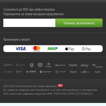
Сэкономьте до 90% при любых покупках
Подпишитесь на самые выгодные предложения
Принимаем к оплате:
2010-2026 © КупиКупон. Все права защищены.
Все права на товарный знак "КупиКупон" и на сайт www.kupikupon.ru принадлежат
OOO «Агентство цифровых решений» ИНН 7705523387, ОГРН 1127747063212