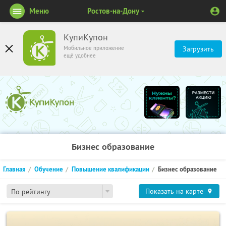
Меню
Ростов-на-Дону
КупиКупон
Мобильное приложение
Загрузить
ещё удобнее
Бизнес образование
Главная
Обучение
Повышение квалификации
Бизнес образование
Показать на карте
По рейтингу