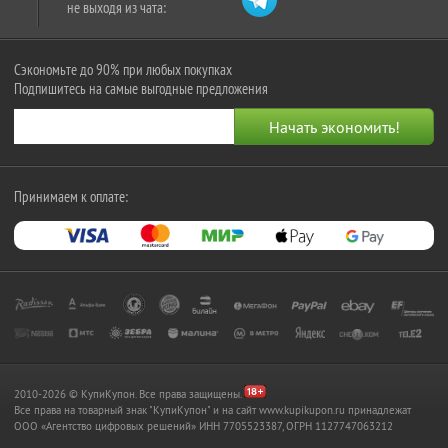
не выходя из чата:
Сэкономьте до 90% при любых покупках
Подпишитесь на самые выгодные предложения
Принимаем к оплате:
2010-2026 © КупиКупон. Все права защищены.
Все права на товарный знак "КупиКупон" и на сайт www.kupikupon.ru принадлежат
OOO «Агентство цифровых решений» ИНН 7705523387, ОГРН 1127747063212