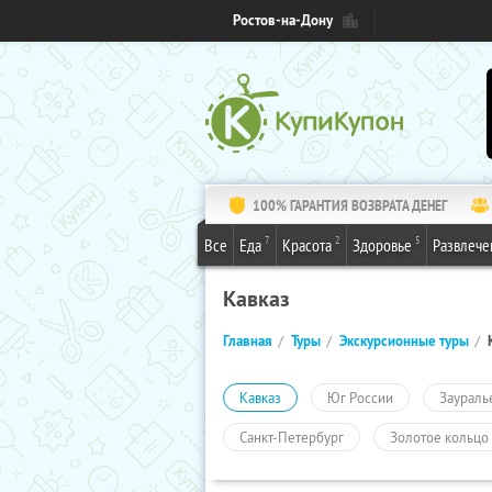
Ростов-на-Дону
100% ГАРАНТИЯ ВОЗВРАТА ДЕНЕГ
7
2
5
Все
Еда
Красота
Здоровье
Развлече
Кавказ
Главная
Туры
Экскурсионные туры
Кавказ
Юг России
Заураль
Санкт-Петербург
Золотое кольцо