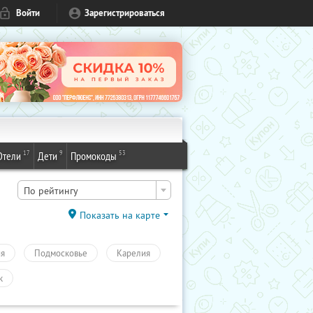
Войти
Зарегистрироваться
17
9
53
Отели
Дети
Промокоды
По рейтингу
Показать на карте
ия
Подмосковье
Карелия
к