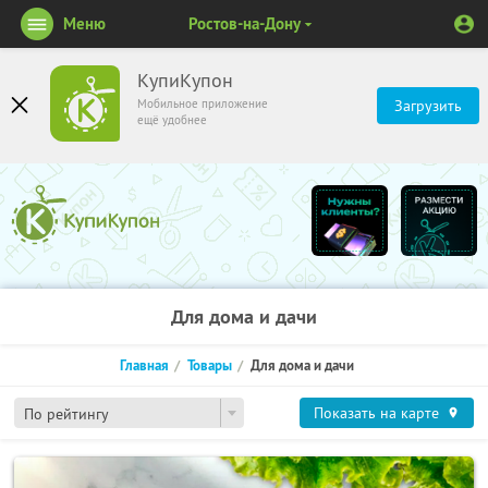
Меню
Ростов-на-Дону
КупиКупон
Мобильное приложение
Загрузить
ещё удобнее
Для дома и дачи
Главная
Товары
Для дома и дачи
Показать на карте
По рейтингу