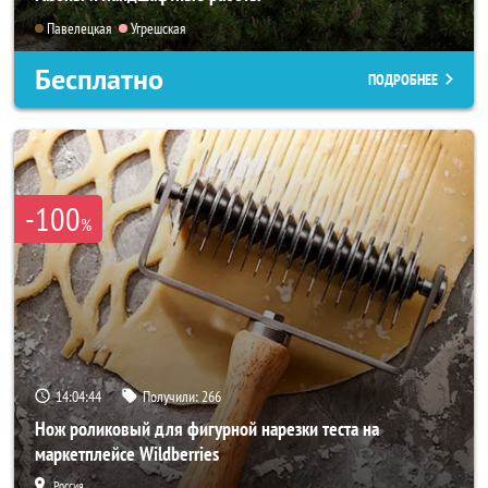
Павелецкая
Угрешская
Бесплатно
ПОДРОБНЕЕ
-100
%
14:04:43
Получили:
266
Нож роликовый для фигурной нарезки теста на
маркетплейсе Wildberries
Россия