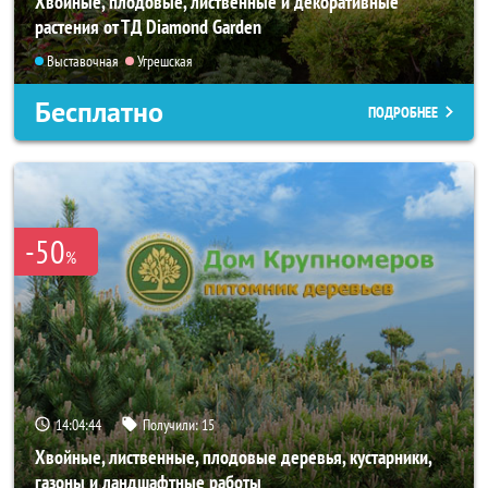
Хвойные, плодовые, лиственные и декоративные
растения от ТД Diamond Garden
Выставочная
Угрешская
Бесплатно
ПОДРОБНЕЕ
-50
%
14:04:43
Получили:
15
Хвойные, лиственные, плодовые деревья, кустарники,
газоны и ландшафтные работы