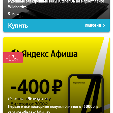
Кухонные электронные весы KitchenOK на маркетплейсе
Wildberries
Россия
Купить
ПОДРОБНЕЕ
-13
%
08:01:00
Получили:
71
Первая и все повторные покупки билетов от 3000р. в
сервисе «Яндекс Афиша»