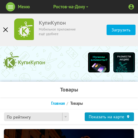
Меню
Ростов-на-Дону
КупиКупон
Мобильное приложение
Загрузить
ещё удобнее
Товары
Главная
Товары
Показать на карте
По рейтингу