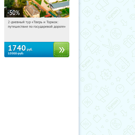
-50
%
2-дневный тур «Тверь и Торжок:
10:03:54
Купили:
30
путешествие по государевой дороге»
Достоевская
1740
руб.
13900
руб.