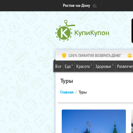
Ростов-на-Дону
100% ГАРАНТИЯ ВОЗВРАТА ДЕНЕГ
6
2
5
Все
Еда
Красота
Здоровье
Развлече
Туры
Главная
Туры