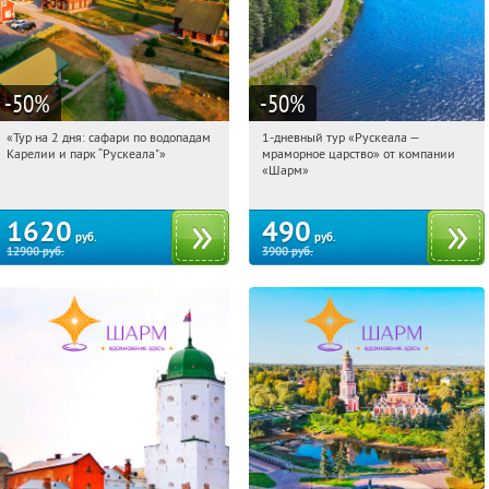
-50
%
-50
%
«Тур на 2 дня: сафари по водопадам
1-дневный тур «Рускеала —
10:03:54
Купили:
6
10:03:54
Купили:
48
Карелии и парк “Рускеала"»
мраморное царство» от компании
Достоевская
Достоевская
«Шарм»
1620
490
руб.
руб.
12900
руб.
3900
руб.