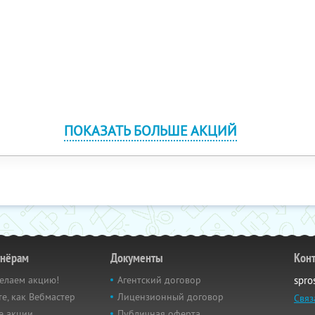
ПОКАЗАТЬ БОЛЬШЕ АКЦИЙ
тнёрам
Документы
Кон
елаем акцию!
Агентский договор
spro
е, как Вебмастер
Лицензионный договор
Связ
е акции
Публичная оферта