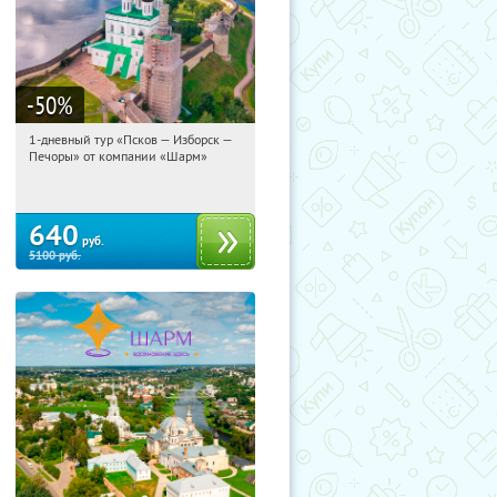
-50
%
1-дневный тур «Псков — Изборск —
10:03:54
Купили:
12
Печоры» от компании «Шарм»
Достоевская
640
руб.
5100
руб.