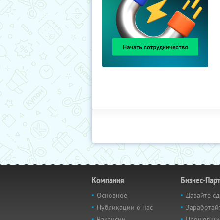
Компания
Бизнес-Пар
Основное
Давайте сд
Публикации о нас
Заработайт
Вакансии
Прошедши