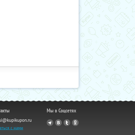
такты
Мы в Соцсетях
si@kupikupon.ru
аться с нами