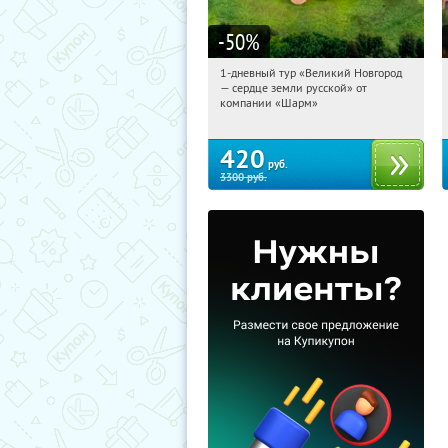
-50
%
1-дневный тур «Великий Новгород
10:03:54
Купили:
22
— сердце земли русской» от
Достоевская
компании «Шарм»
420
руб.
3300
руб.