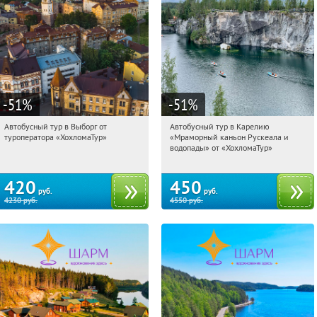
-51
%
-51
%
Автобусный тур в Выборг от
Автобусный тур в Карелию
10:03:54
Купили:
9
10:03:54
Купили:
24
туроператора «ХохломаТур»
«Мраморный каньон Рускеала и
Сенная площадь
Сенная площадь
водопады» от «ХохломаТур»
420
450
руб.
руб.
4230
руб.
4550
руб.