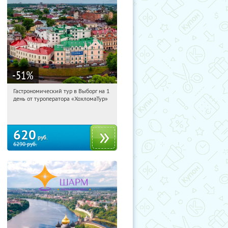
-51
%
Гастрономический тур в Выборг на 1
10:03:54
Купили:
5
день от туроператора «ХохломаТур»
Сенная площадь
620
руб.
6290
руб.