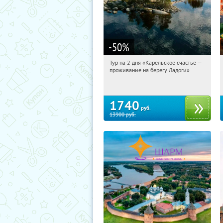
-50
%
Тур на 2 дня «Карельское счастье —
10:03:54
Купили:
39
проживание на берегу Ладоги»
Достоевская
1740
руб.
13900
руб.