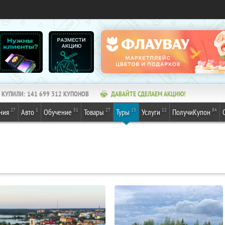
КУПИЛИ:
141 699 312
КУПОНОВ
ДАВАЙТЕ СДЕЛАЕМ АКЦИЮ!
27
1
31
27
13
12
84
ния
Авто
Обучение
Товары
Туры
Услуги
ПолучиКупон