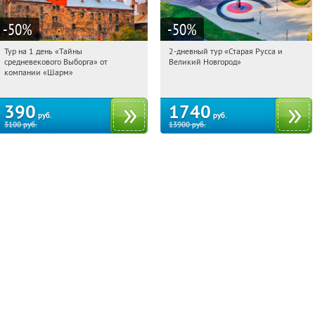
-50
%
-50
%
Тур на 1 день «Тайны
2-дневный тур «Старая Русса и
10:03:54
Купили:
58
10:03:54
Купили:
8
средневекового Выборга» от
Великий Новгород»
Достоевская
Достоевская
компании «Шарм»
390
1740
руб.
руб.
3100
руб.
13900
руб.