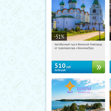
-51
%
Автобусный тур в Великий Новгород
10:03:54
Купили:
2
от туроператора «ХохломаТур»
Сенная площадь
510
руб.
5190
руб.