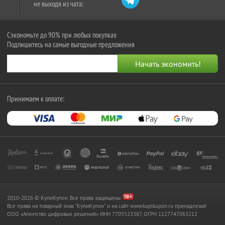
не выходя из чата:
Сэкономьте до 90% при любых покупках
Подпишитесь на самые выгодные предложения
Принимаем к оплате:
2010-2026 © КупиКупон. Все права защищены.
Все права на товарный знак "КупиКупон" и на сайт www.kupikupon.ru принадлежат
OOO «Агентство цифровых решений» ИНН 7705523387, ОГРН 1127747063212