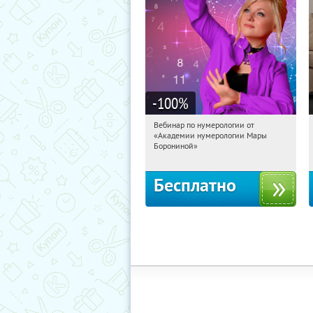
-100
%
Вебинар по нумерологии от
11:56:07
Получили:
29
«Академии нумерологии Мары
Россия
Борониной»
Бесплатно