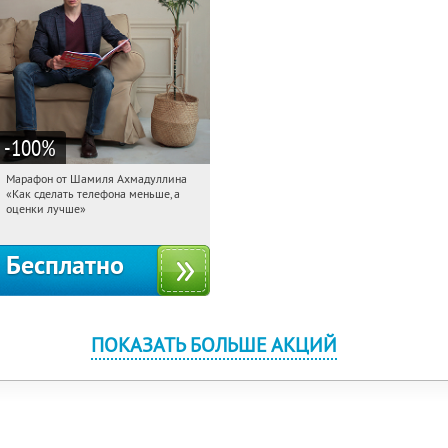
-100
%
Марафон от Шамиля Ахмадуллина
11:56:07
Получили:
25
«Как сделать телефона меньше, а
Россия
оценки лучше»
Бесплатно
ПОКАЗАТЬ БОЛЬШЕ АКЦИЙ