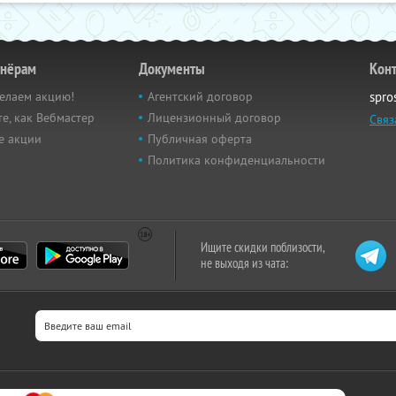
тнёрам
Документы
Кон
елаем акцию!
Агентский договор
spro
е, как Вебмастер
Лицензионный договор
Связ
е акции
Публичная оферта
Политика конфиденциальности
Ищите скидки поблизости,
не выходя из чата: