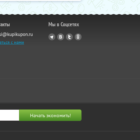
такты
Мы в Соцсетях
si@kupikupon.ru
аться с нами