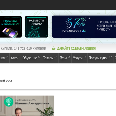
КУПИЛИ:
141 726 010
КУПОНОВ
ДАВАЙТЕ СДЕЛАЕМ АКЦИЮ!
27
1
31
27
13
14
89
ния
Авто
Обучение
Товары
Туры
Услуги
ПолучиКупон
ный рост