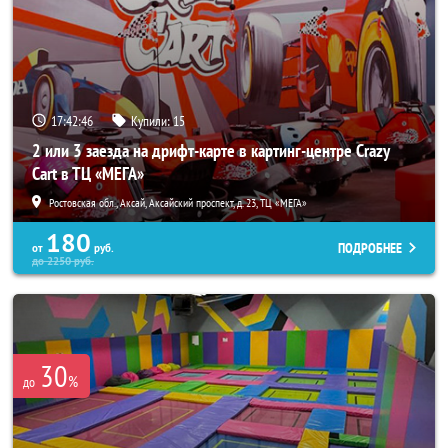
17:42:44
Купили:
15
2 или 3 заезда на дрифт-карте в картинг-центре Crazy
Cart в ТЦ «МЕГА»
Ростовская обл., Аксай, Аксайский проспект, д. 23, ТЦ «МЕГА»
180
ПОДРОБНЕЕ
от
руб.
до
2250
руб.
30
%
до