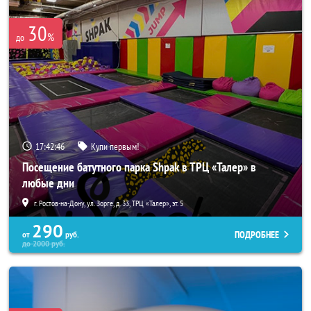
30
%
до
17:42:44
Купи первым!
Посещение батутного парка Shpak в ТРЦ «Талер» в
любые дни
г. Ростов-на-Дону, ул. Зорге, д. 33, ТРЦ «Талер», эт. 5
290
ПОДРОБНЕЕ
от
руб.
до
2000
руб.