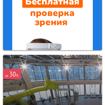
30
%
до