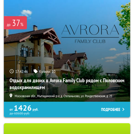
37
%
до
17:42:44
Купили:
10
Отдых для двоих в Avrora Family Club рядом с Пяловским
водохранилищем
Московская обл., Мытищинский р-н, д. Степаньково, ул. Рождественская, д. 25
1426
ПОДРОБНЕЕ
от
руб.
до
60600
руб.