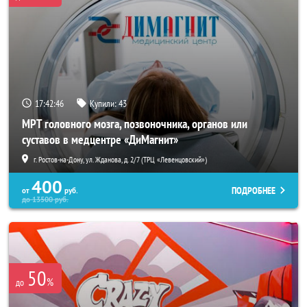
17:42:44
Купили:
43
МРТ головного мозга, позвоночника, органов или
суставов в медцентре «ДиМагнит»
г. Ростов-на-Дону, ул. Жданова, д. 2/7 (ТРЦ «Левенцовский»)
400
ПОДРОБНЕЕ
от
руб.
до
13500
руб.
50
%
до