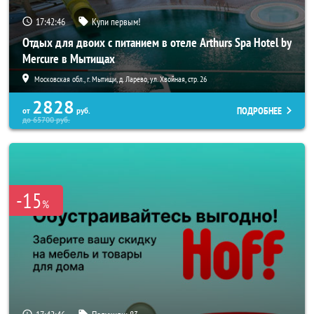
17:42:44
Купи первым!
Отдых для двоих с питанием в отеле Arthurs Spa Hotel by
Mercure в Мытищах
Московская обл., г. Мытищи, д. Ларево, ул. Хвойная, стр. 26
2828
ПОДРОБНЕЕ
от
руб.
до
65700
руб.
-15
%