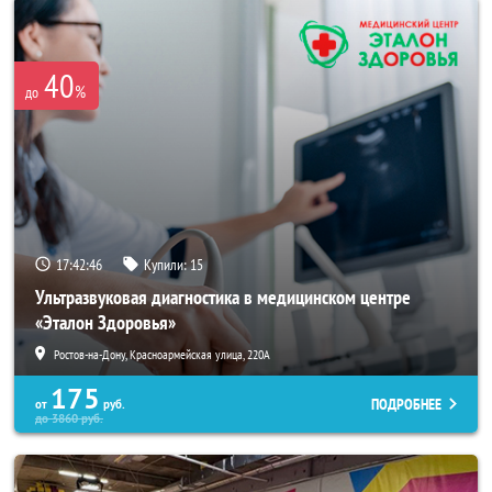
40
%
до
17:42:44
Купили:
15
Ультразвуковая диагностика в медицинском центре
«Эталон Здоровья»
Ростов-на-Дону, Красноармейская улица, 220А
175
ПОДРОБНЕЕ
от
руб.
до
3860
руб.