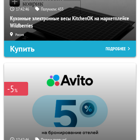
17:42:44
Получили:
433
Кухонные электронные весы KitchenOK на маркетплейсе
Wildberries
Россия
Купить
ПОДРОБНЕЕ
-5
%
17:42:44
Получи первым!