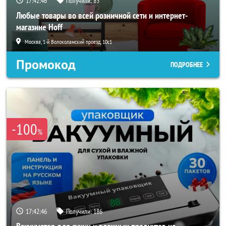
17:42:44
Получили:
83
Любые товары во всей розничной сети и интернет-
магазине Hoff
Москва, 1-й Волоколамский проезд, 10с1
Промокод
ПОДРОБНЕЕ
-100
%
17:42:44
Получили:
186