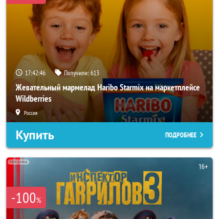
17:42:44
Получили:
613
Жевательный мармелад Haribo Starmix на маркетплейсе
Wildberries
Россия
Купить
ПОДРОБНЕЕ
-100
%