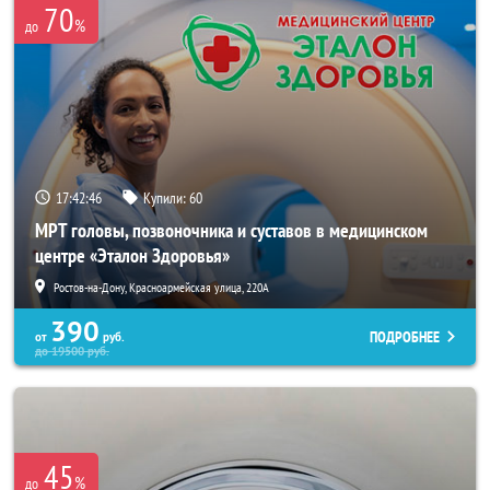
70
%
до
17:42:44
Купили:
60
МРТ головы, позвоночника и суставов в медицинском
центре «Эталон Здоровья»
Ростов-на-Дону, Красноармейская улица, 220А
390
ПОДРОБНЕЕ
от
руб.
до
19500
руб.
45
%
до