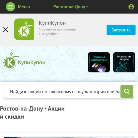
Меню
Ростов-на-Дону
КупиКупон
Мобильное приложение
Загрузить
ещё удобнее
Ростов-на-Дону • Акции
и скидки