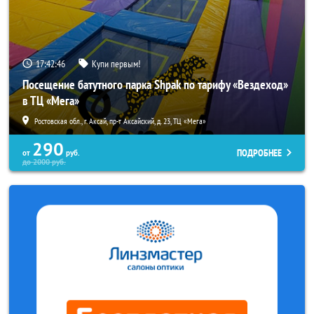
17:42:44
Купи первым!
Посещение батутного парка Shpak по тарифу «Вездеход»
в ТЦ «Мега»
Ростовская обл., г. Аксай, пр-т Аксайский, д. 23, ТЦ «Мега»
290
ПОДРОБНЕЕ
от
руб.
до
2000
руб.