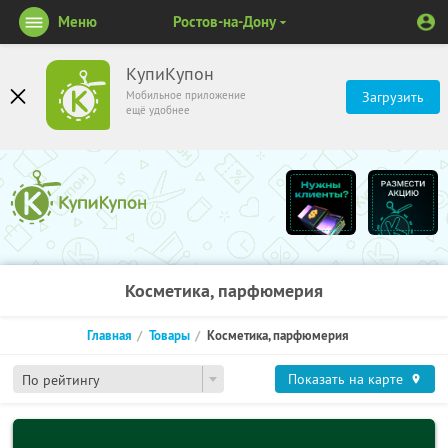
Меню
Ростов-на-Дону
КупиКупон
Мобильное приложение
Загрузить
ещё удобнее
Косметика, парфюмерия
Главная
Товары
Косметика, парфюмерия
Показать на карте
По рейтингу