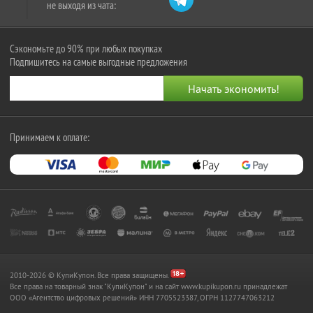
не выходя из чата:
Сэкономьте до 90% при любых покупках
Подпишитесь на самые выгодные предложения
Принимаем к оплате:
2010-2026 © КупиКупон. Все права защищены.
Все права на товарный знак "КупиКупон" и на сайт www.kupikupon.ru принадлежат
OOO «Агентство цифровых решений» ИНН 7705523387, ОГРН 1127747063212