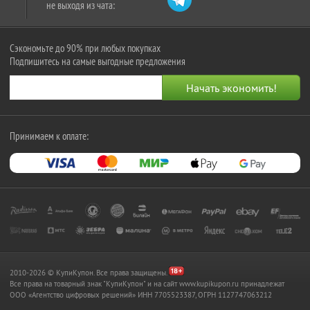
не выходя из чата:
Сэкономьте до 90% при любых покупках
Подпишитесь на самые выгодные предложения
Принимаем к оплате:
2010-2026 © КупиКупон. Все права защищены.
Все права на товарный знак "КупиКупон" и на сайт www.kupikupon.ru принадлежат
OOO «Агентство цифровых решений» ИНН 7705523387, ОГРН 1127747063212