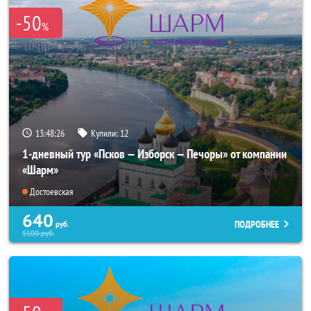
-50
%
13:48:25
Купили:
12
1-дневный тур «Псков — Изборск — Печоры» от компании
«Шарм»
Достоевская
640
ПОДРОБНЕЕ
руб.
5100
руб.