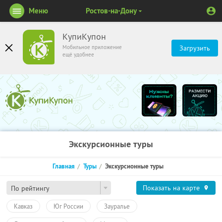
Меню
Ростов-на-Дону
КупиКупон
Мобильное приложение
Загрузить
ещё удобнее
Экскурсионные туры
Главная
Туры
Экскурсионные туры
Показать на карте
По рейтингу
Кавказ
Юг России
Зауралье