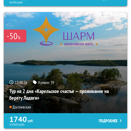
6290
руб.
-50
%
13:48:25
Купили:
39
Тур на 2 дня «Карельское счастье — проживание на
берегу Ладоги»
Достоевская
1740
ПОДРОБНЕЕ
руб.
13900
руб.