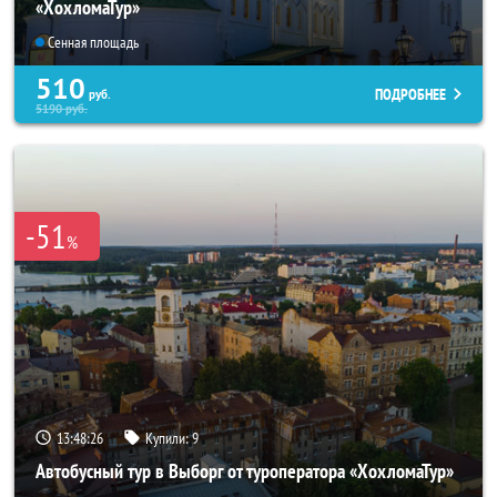
«ХохломаТур»
Сенная площадь
510
ПОДРОБНЕЕ
руб.
5190
руб.
-51
%
13:48:25
Купили:
9
Автобусный тур в Выборг от туроператора «ХохломаТур»