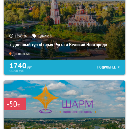
13:48:25
Купили:
8
2-дневный тур «Старая Русса и Великий Новгород»
Достоевская
1740
ПОДРОБНЕЕ
руб.
13900
руб.
-50
%