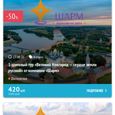
-50
%
13:48:25
Купили:
22
1-дневный тур «Великий Новгород — сердце земли
русской» от компании «Шарм»
Достоевская
420
ПОДРОБНЕЕ
руб.
3300
руб.