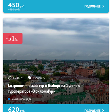
450
ПОДРОБНЕЕ
руб.
4550
руб.
-51
%
13:48:25
Купили:
5
Гастрономический тур в Выборг на 1 день от
туроператора «ХохломаТур»
Сенная площадь
620
ПОДРОБНЕЕ
руб.