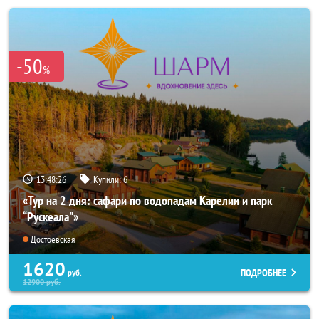
-50
%
13:48:25
Купили:
6
«Тур на 2 дня: сафари по водопадам Карелии и парк
“Рускеала"»
Достоевская
1620
ПОДРОБНЕЕ
руб.
12900
руб.