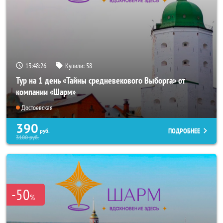
13:48:25
Купили:
58
Тур на 1 день «Тайны средневекового Выборга» от
компании «Шарм»
Достоевская
390
ПОДРОБНЕЕ
руб.
3100
руб.
-50
%