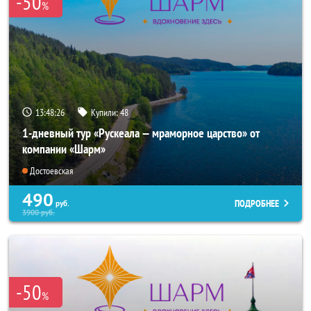
-50
%
13:48:25
Купили:
48
1-дневный тур «Рускеала — мраморное царство» от
компании «Шарм»
Достоевская
490
ПОДРОБНЕЕ
руб.
3900
руб.
-50
%