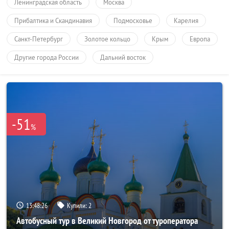
Ленинградская область
Москва
Прибалтика и Скандинавия
Подмосковье
Карелия
Санкт-Петербург
Золотое кольцо
Крым
Европа
Другие города России
Дальний восток
-51
%
13:48:25
Купили:
2
Автобусный тур в Великий Новгород от туроператора