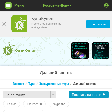
Меню
Ростов-на-Дону
КупиКупон
Мобильное приложение
Загрузить
ещё удобнее
Дальний восток
Главная
Туры
Экскурсионные туры
Дальний восток
Показать на карте
По рейтингу
Кавказ
Юг России
Зауралье