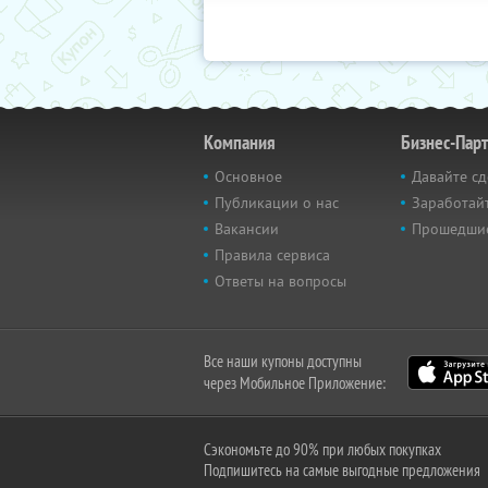
Компания
Бизнес-Пар
Основное
Давайте сд
Публикации о нас
Заработайт
Вакансии
Прошедши
Правила сервиса
Ответы на вопросы
Все наши купоны доступны
через Мобильное Приложение:
Сэкономьте до 90% при любых покупках
Подпишитесь на самые выгодные предложения