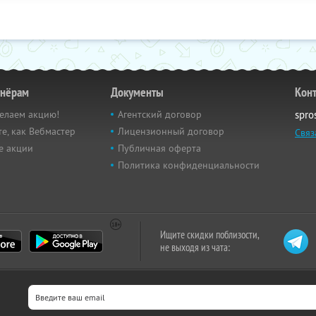
тнёрам
Документы
Кон
елаем акцию!
Агентский договор
spro
е, как Вебмастер
Лицензионный договор
Связ
е акции
Публичная оферта
Политика конфиденциальности
Ищите скидки поблизости,
не выходя из чата: