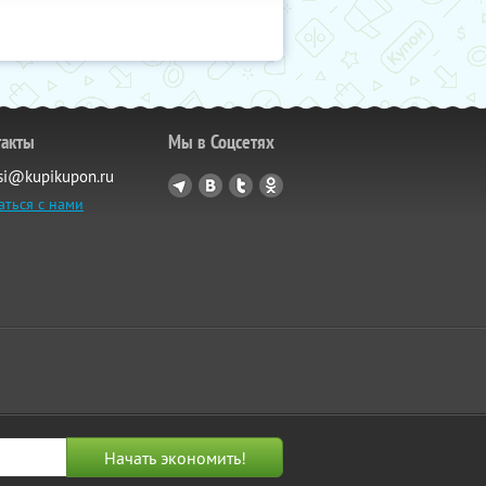
такты
Мы в Соцсетях
si@kupikupon.ru
аться с нами