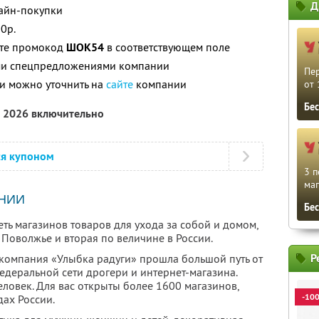
Д
лайн-покупки
0р.
ите промокод
ШОК54
в соответствующем поле
ими спецпредложениями компании
Пе
и можно уточнить на
сайте
компании
от 
Бе
а 2026 включительно
ся купоном
3 п
маг
НИИ
Бе
ть магазинов товаров для ухода за собой и домом,
Поволжье и вторая по величине в России.
Р
компания «Улыбка радуги» прошла большой путь от
едеральной сети дрогери и интернет-магазина.
ловек. Для вас открыты более 1600 магазинов,
-10
ах России.