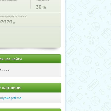
Экономия:
30
%
нца продаж осталось:
:
:
ак нас найти
Россия
 партнере:
-ulybka.prfl.me