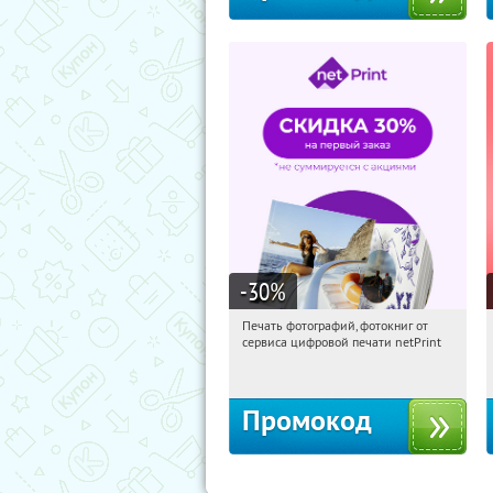
-30
%
Печать фотографий, фотокниг от
10:37:26
Получили:
4
сервиса цифровой печати netPrint
Россия
Промокод