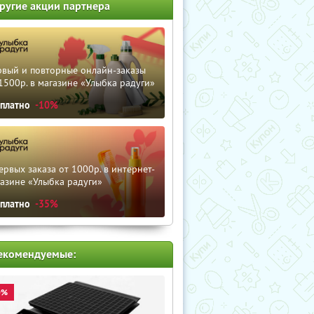
ругие акции партнера
рвый и повторные онлайн-заказы
1500р. в магазине «Улыбка радуги»
сплатно
-10%
ервых заказа от 1000р. в интернет-
азине «Улыбка радуги»
сплатно
-35%
екомендуемые:
0%