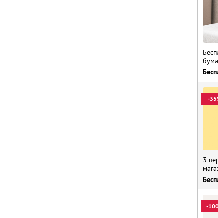
Бесп
бума
Бесп
-35
3 пе
мага
Бесп
-10