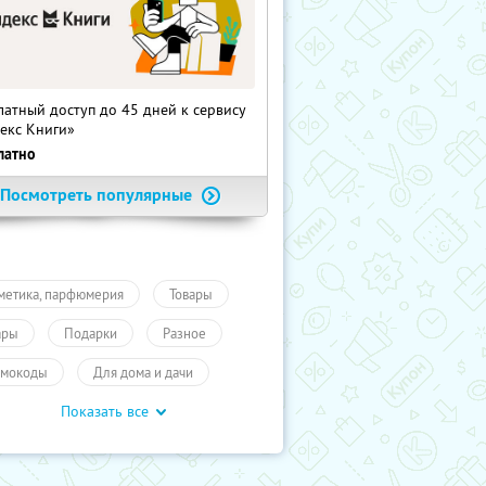
латный доступ до 45 дней к сервису
екс Книги»
латно
Посмотреть популярные
метика, парфюмерия
Товары
ары
Подарки
Разное
мокоды
Для дома и дачи
Показать все
учиКупон