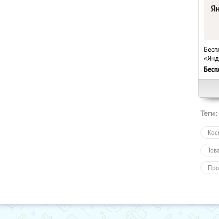
Бесп
«Янд
Бесп
Теги:
Кос
Тов
Про
Пол