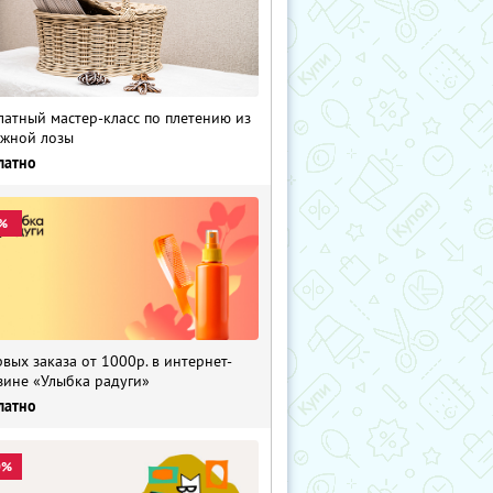
латный мастер-класс по плетению из
жной лозы
латно
%
рвых заказа от 1000р. в интернет-
зине «Улыбка радуги»
латно
0%