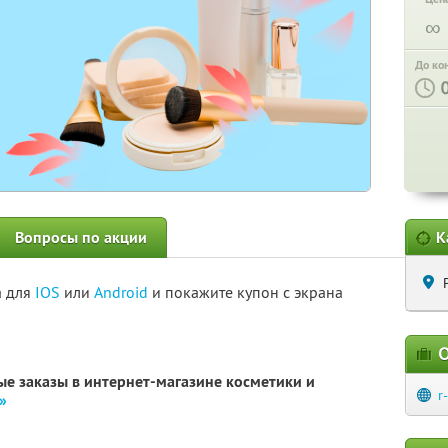
∞
До ко
Вопросы по акции
К
а для
IOS
или
Android
и покажите купон с экрана
О
е заказы в интернет-магазине косметики и
r
»