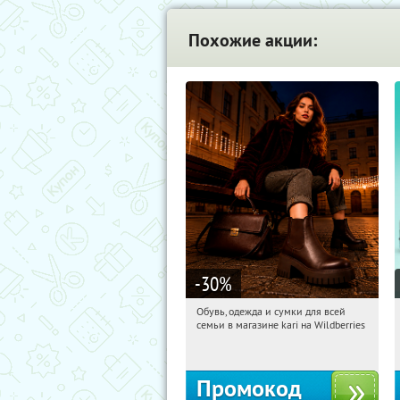
Похожие акции:
-30
%
Обувь, одежда и сумки для всей
10:37:26
Получили:
1
семьи в магазине kari на Wildberries
Россия
Промокод