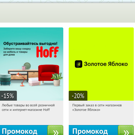
-15
%
-20
%
Любые товары во всей розничной
Первый заказ в сети магазинов
10:37:26
Получили:
83
10:37:26
Получи первым!
сети и интернет-магазине Hoff
«Золотое Яблоко»
Москва, 1-й Волоколамский проезд,
Россия
10с1
Промокод
Промокод