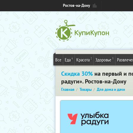
Ростов-на-Дону
6
2
5
Все
Еда
Красота
Здоровье
Развлече
Скидка 30%
на первый и п
радуги». Ростов-на-Дону
Главная
Товары
Для дома и дачи