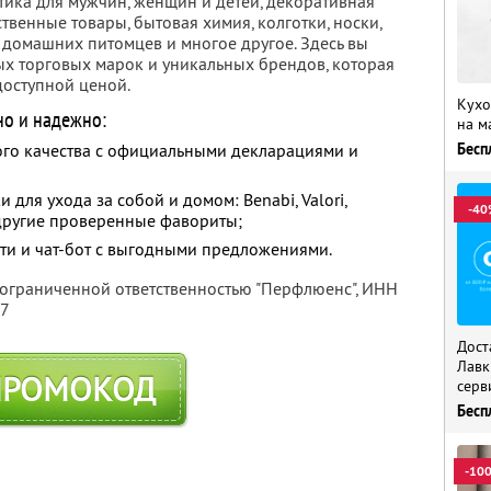
тика для мужчин, женщин и детей, декоративная
твенные товары, бытовая химия, колготки, носки,
я домашних питомцев и многое другое. Здесь вы
х торговых марок и уникальных брендов, которая
доступной ценой.
Кухо
но и надежно:
на м
Бесп
го качества с официальными декларациями и
для ухода за собой и домом: Benabi, Valori,
-40
и другие проверенные фавориты;
ти и чат-бот с выгодными предложениями.
 ограниченной ответственностью "Перфлюенс",
ИНН
57
Дост
Лавк
ПРОМОКОД
серв
Бесп
-10