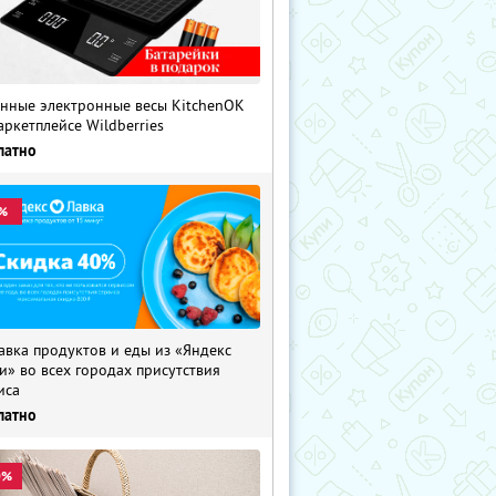
нные электронные весы KitchenOK
аркетплейсе Wildberries
латно
%
авка продуктов и еды из «Яндекс
и» во всех городах присутствия
иса
латно
0%