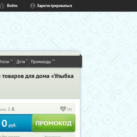
Войти
Зарегистрироваться
16
9
48
Отели
Дети
Промокоды
 товаров для дома «Улыбка
2
(4)
или:
0
руб.
 без скидки: