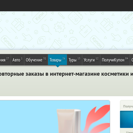
27
1
31
26
13
12
84
ния
Авто
Обучение
Товары
Туры
Услуги
ПолучиКупон
овторные заказы в интернет-магазине косметики и
Получ
Цена