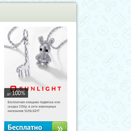
100
%
до
Бесплатная изящная подвеска или
10:37:26
Получили:
73
скидка 500р. в сети ювелирных
Россия
магазинов SUNLIGHT
Бесплатно