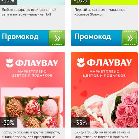
Любые товары во всей розничной
Первый заказ в сети магазинов
04:30:29
Получили:
83
04:30:29
Получи первым!
сети и интернет-магазине Hoff
«Золотое Яблоко»
Москва, 1-й Волоколамский проезд,
Россия
10с1
Промокод
Промокод
-20
%
-33
%
Торты, пирожные и другие сладости,
Скидка 1000р. на первый заказ на
04:30:29
Получили:
6
04:30:29
Получили:
18
а также товары для праздника на
маркетплейсе цветов и подарков