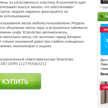
ены из качественного пластика. В комплекте идет
питывает влагу и запахи, что обеспечивает
. Корпус модели надежно фиксируется на
мя использования.
Р
пользование весов любому пользователю. Модель
го обнуления массы тары и встроенным таймером,
-40
влении кофе. Устройство автоматически
я несколько минут, что экономит заряд батареи.
т чтение показаний даже при слабом освещении.
аммах, миллилитрах и унциях.
 ограниченной ответственностью "Агентство
Дост
3387
, ОГРН 1127747063212
Лавк
серв
Бесп
КУПИТЬ
-10