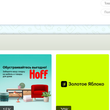
Тов
Пол
-15
%
-20
%