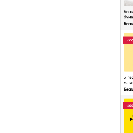
Бесп
бума
Бесп
-35
3 пе
мага
Бесп
-10