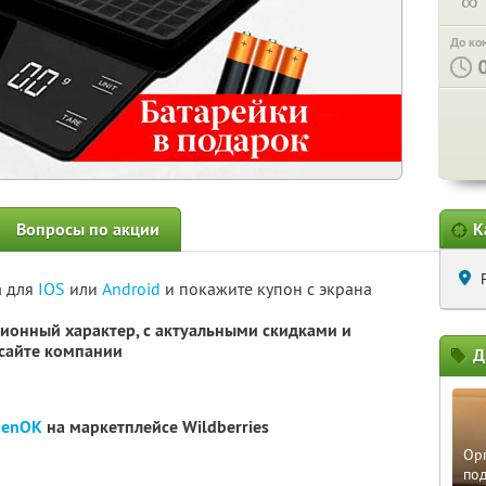
∞
До ко
Вопросы по акции
К
а для
IOS
или
Android
и покажите купон с экрана
ионный характер, с актуальными скидками и
сайте компании
Д
henOK
на маркетплейсе Wildberries
Орг
по