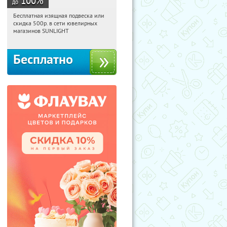
до
Бесплатная изящная подвеска или
04:30:29
Получили:
74
скидка 500р. в сети ювелирных
Россия
магазинов SUNLIGHT
Бесплатно