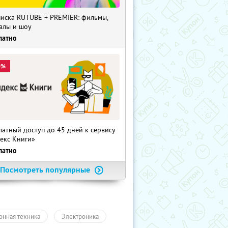
иска RUTUBE + PREMIER: фильмы,
алы и шоу
латно
0%
латный доступ до 45 дней к сервису
екс Книги»
латно
Посмотреть популярные
онная техника
Электроника