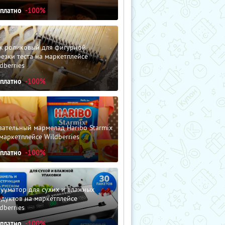
сплатно
-100%
ж роликовый для фигурной
езки теста на маркетплейсе
dberries
сплатно
-100%
ательный мармелад Haribo Starmix
маркетплейсе Wildberries
сплатно
-100%
ууматор для сухих и влажных
дуктов на маркетплейсе
dberries
сплатно
-100%