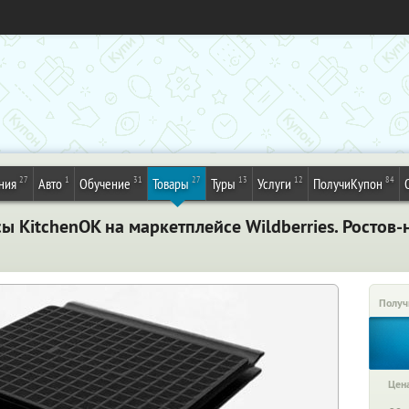
27
1
31
27
13
12
84
ния
Авто
Обучение
Товары
Туры
Услуги
ПолучиКупон
 KitchenOK на маркетплейсе Wildberries. Ростов-
Получ
Цена