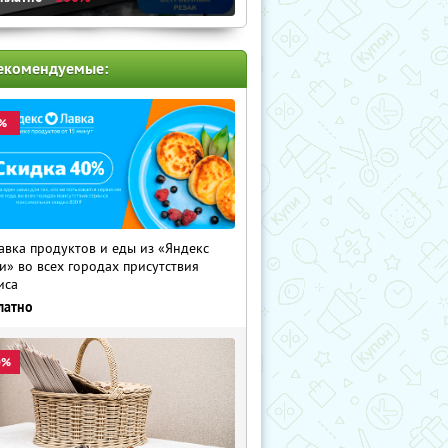
екомендуемые:
%
авка продуктов и еды из «Яндекс
и» во всех городах присутствия
иса
латно
0%