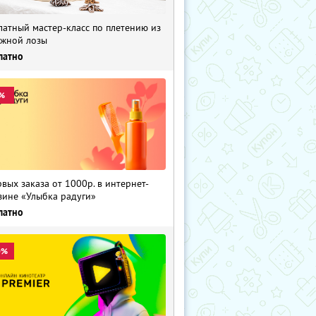
латный мастер-класс по плетению из
жной лозы
латно
%
рвых заказа от 1000р. в интернет-
зине «Улыбка радуги»
латно
0%