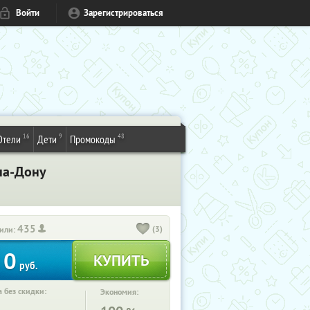
Войти
Зарегистрироваться
16
9
48
Отели
Дети
Промокоды
на-Дону
435
(3)
или:
0
руб.
 без скидки:
Экономия: