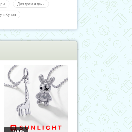
ары
Для дома и дачи
учиКупон
100
%