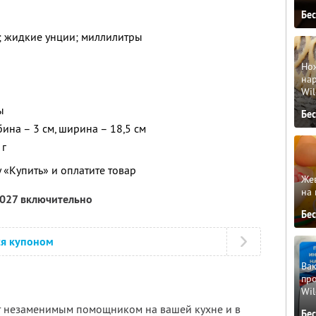
Бе
; жидкие унции; миллилитры
Но
нар
Wil
ы
Бе
бина – 3 см, ширина – 18,5 см
 г
 «Купить» и оплатите товар
Жев
на 
2027 включительно
Бе
ся купоном
Вак
про
Wil
т незаменимым помощником на вашей кухне и в
Бе