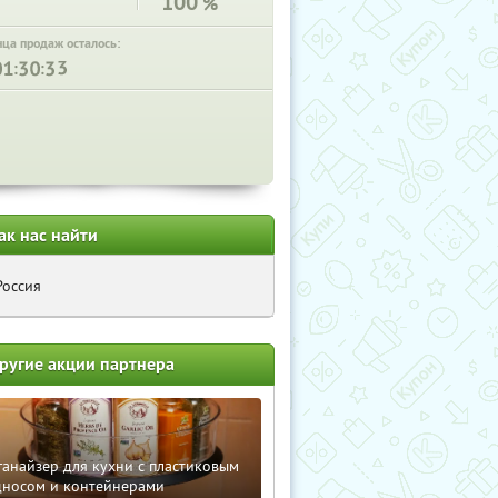
100
%
нца продаж осталось:
:
:
ак нас найти
Россия
ругие акции партнера
анайзер для кухни с пластиковым
дносом и контейнерами