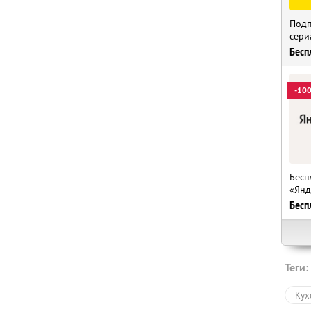
Подп
сери
Бесп
-10
Бесп
«Янд
Бесп
Теги:
Кух