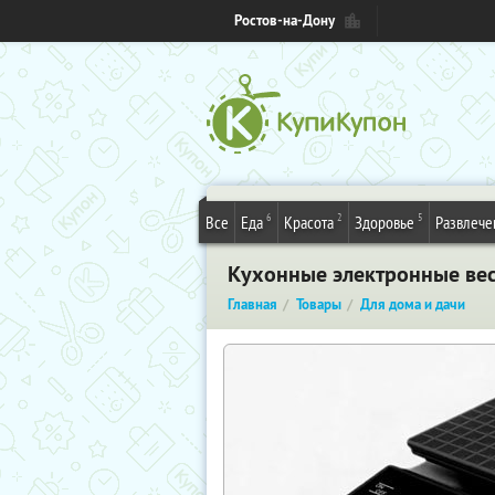
Ростов-на-Дону
6
2
5
Все
Еда
Красота
Здоровье
Развлече
Кухонные электронные весы
Главная
Товары
Для дома и дачи