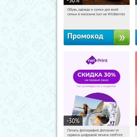
Обувь, одежда и сумки для всей
04:30:29
Получили:
32
семьи в магазине kari на Wildberries
Россия
Промокод
-30
%
Печать фотографий, фотокниг от
04:30:29
Получили:
4
сервиса цифровой печати netPrint