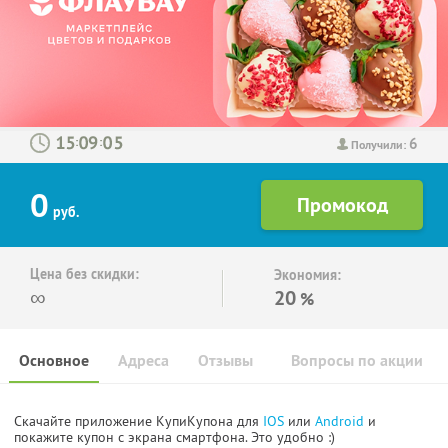
6
:
:
Получили:
0
руб.
Цена без скидки:
Экономия:
∞
20
%
Основное
Адреса
Отзывы
Вопросы по акции
Скачайте приложение КупиКупона для
IOS
или
Android
и
покажите купон с экрана смартфона. Это удобно :)