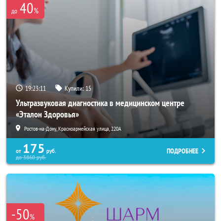
40
%
до
19:23:07
Купили:
15
Ультразвуковая диагностика в медицинском центре
«Эталон Здоровья»
Ростов-на-Дону, Красноармейская улица, 220А
175
ПОДРОБНЕЕ
от
руб.
до
3860
руб.
-50
%