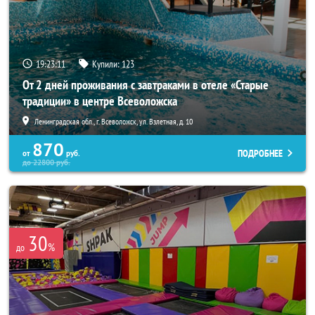
19:23:07
Купили:
123
От 2 дней проживания с завтраками в отеле «Старые
традиции» в центре Всеволожска
Ленинградская обл., г. Всеволожск, ул. Взлетная, д. 10
870
ПОДРОБНЕЕ
от
руб.
до
22800
руб.
30
%
до