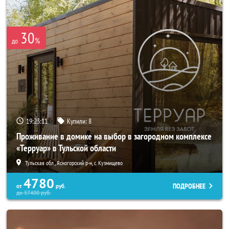
30
%
до
19:23:07
Купили:
8
Проживание в домике на выбор в загородном комплексе
«Терруар» в Тульской области
Тульская обл., Ясногорский р-н, с. Кузмищево
4780
ПОДРОБНЕЕ
от
руб.
до
57400
руб.