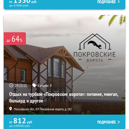
1330
ПОДРОБНЕЕ
от
руб.
до
17880
руб.
64
%
до
19:23:07
Купили:
8
Отдых на турбазе «Покровские ворота»: питание, мангал,
бильярд и другое
Московская обл., КП Покровские ворота, д. 182
812
ПОДРОБНЕЕ
от
руб.
до
140800
руб.