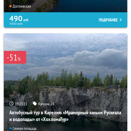
Достоевская
490
ПОДРОБНЕЕ
руб.
3900
руб.
-51
%
19:23:07
Купили:
24
Автобусный тур в Карелию «Мраморный каньон Рускеала
и водопады» от «ХохломаТур»
Сенная площадь