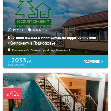
19:23:07
Купили:
117
От 3 дней отдыха в мини-домах на территории отеля
«Компонент» в Подмосковье
Московская обл., Солнечногорский р-н, д. Колтышево, 1
2053
ПОДРОБНЕЕ
от
руб.
до
67400
руб.
40
%
до