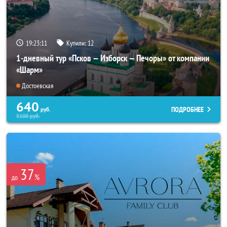
19:23:07
Купили:
12
1-дневный тур «Псков — Изборск — Печоры» от компании
«Шарм»
Достоевская
640
ПОДРОБНЕЕ
руб.
5100
руб.
37
%
до