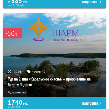
585
ПОДРОБНЕЕ
от
руб.
до
11100
руб.
-50
%
19:23:07
Купили:
39
Тур на 2 дня «Карельское счастье — проживание на
берегу Ладоги»
Достоевская
1740
ПОДРОБНЕЕ
руб.
13900
руб.