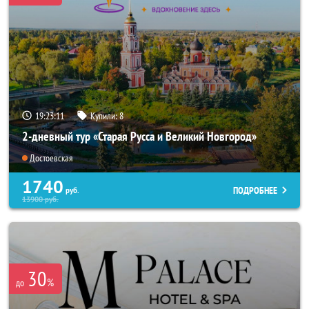
19:23:07
Купили:
8
2-дневный тур «Старая Русса и Великий Новгород»
Достоевская
1740
ПОДРОБНЕЕ
руб.
13900
руб.
30
%
до