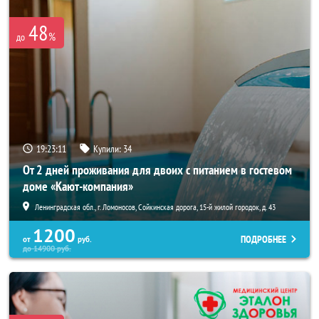
48
%
до
19:23:07
Купили:
34
От 2 дней проживания для двоих с питанием в гостевом
доме «Кают-компания»
Ленинградская обл., г. Ломоносов, Сойкинская дорога, 15-й жилой городок, д. 43
1200
ПОДРОБНЕЕ
от
руб.
до
14900
руб.