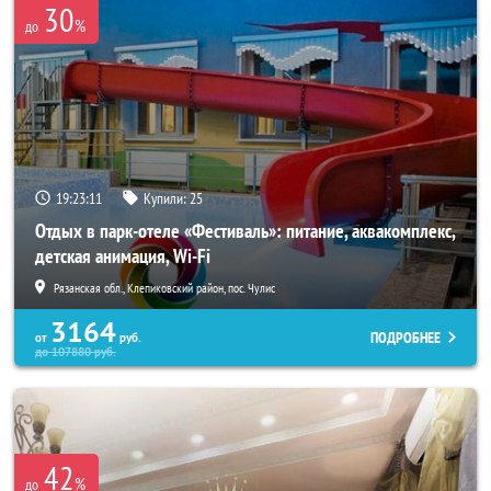
30
%
до
19:23:07
Купили:
25
Отдых в парк-отеле «Фестиваль»: питание, аквакомплекс,
детская анимация, Wi-Fi
Рязанская обл., Клепиковский район, пос. Чулис
3164
ПОДРОБНЕЕ
от
руб.
до
107880
руб.
42
%
до