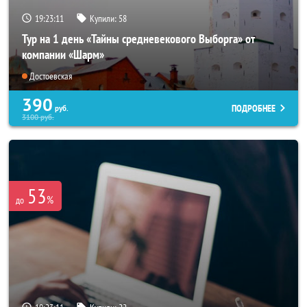
19:23:07
Купили:
58
Тур на 1 день «Тайны средневекового Выборга» от
компании «Шарм»
Достоевская
390
ПОДРОБНЕЕ
руб.
3100
руб.
53
%
до