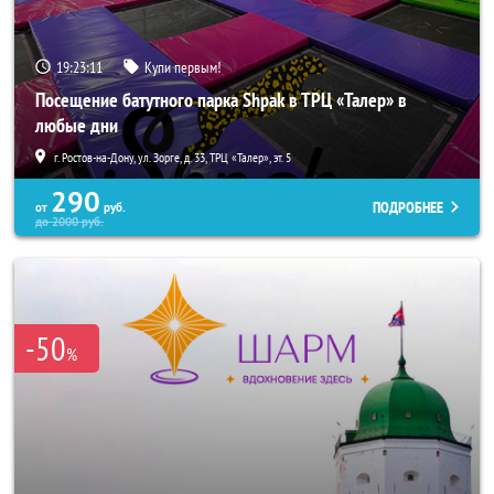
19:23:07
Купи первым!
Посещение батутного парка Shpak в ТРЦ «Талер» в
любые дни
г. Ростов-на-Дону, ул. Зорге, д. 33, ТРЦ «Талер», эт. 5
290
ПОДРОБНЕЕ
от
руб.
до
2000
руб.
-50
%