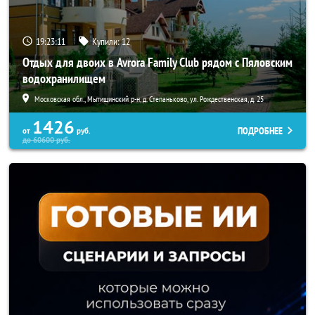
19:23:07
Купили:
12
Отдых для двоих в Avrora Family Club рядом с Пяловским
водохранилищем
Московская обл., Мытищинский р-н, д. Степаньково, ул. Рождественская, д. 25
1426
ПОДРОБНЕЕ
от
руб.
до
60600
руб.