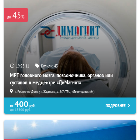
45
%
до
19:23:07
Купили:
43
МРТ головного мозга, позвоночника, органов или
суставов в медцентре «ДиМагнит»
г. Ростов-на-Дону, ул. Жданова, д. 2/7 (ТРЦ «Левенцовский»)
400
ПОДРОБНЕЕ
от
руб.
до
13500
руб.