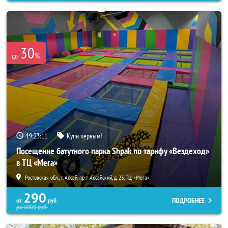
30
%
до
19:23:07
Купи первым!
Посещение батутного парка Shpak по тарифу «Вездеход»
в ТЦ «Мега»
Ростовская обл., г. Аксай, пр-т Аксайский, д. 23, ТЦ «Мега»
290
ПОДРОБНЕЕ
от
руб.
до
2000
руб.