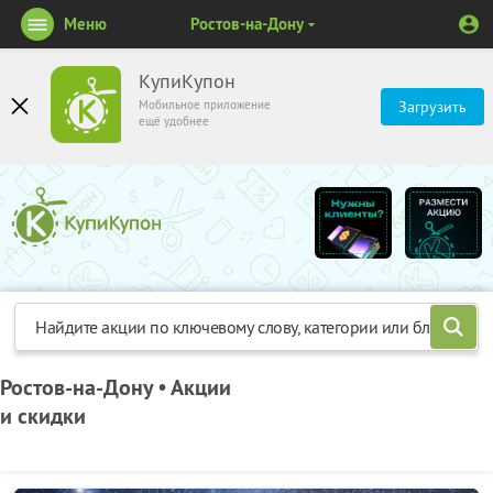
Меню
Ростов-на-Дону
КупиКупон
Мобильное приложение
Загрузить
ещё удобнее
Ростов-на-Дону • Акции
и скидки