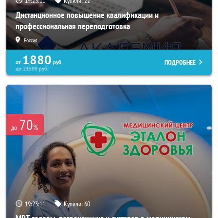
19:23:07
Купили:
22
Дистанционное повышение квалификации и
профессиональная переподготовка
Россия
1880
ПОДРОБНЕЕ
от
руб.
до
21500
руб.
70
%
до
19:23:07
Купили:
60