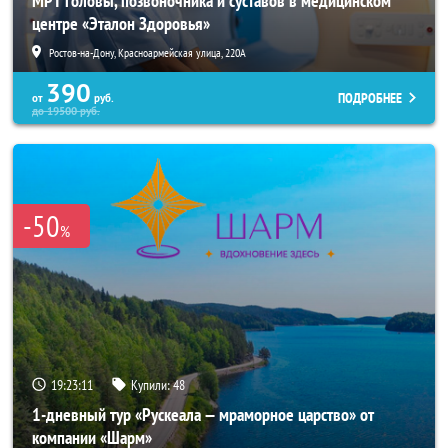
МРТ головы, позвоночника и суставов в медицинском
центре «Эталон Здоровья»
Ростов-на-Дону, Красноармейская улица, 220А
390
ПОДРОБНЕЕ
от
руб.
до
19500
руб.
-50
%
19:23:07
Купили:
48
1-дневный тур «Рускеала — мраморное царство» от
компании «Шарм»