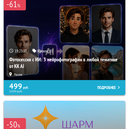
-61
%
19:23:07
Купили:
81
Фотосессия с ИИ: 3 нейрофотографии в любой тематике
от KK AI
Россия
499
ПОДРОБНЕЕ
руб.
1290
руб.
-50
%