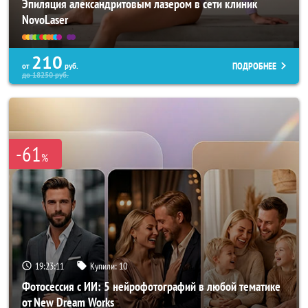
Эпиляция александритовым лазером в сети клиник
NovoLaser
210
ПОДРОБНЕЕ
от
руб.
до
18250
руб.
-61
%
19:23:07
Купили:
10
Фотосессия с ИИ: 5 нейрофотографий в любой тематике
от New Dream Works