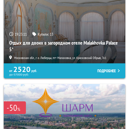
19:23:07
Купили:
13
Отдых для двоих в загородном отеле Malakhovka Palace
5*
Московская обл., г. о. Люберцы, пгт Малаховка, ул. Красковский Обрыв, 7к1
2520
ПОДРОБНЕЕ
от
руб.
до
57000
руб.
-50
%