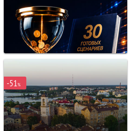
-51
%