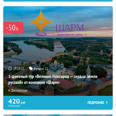
-50
%
19:23:07
Купили:
22
1-дневный тур «Великий Новгород — сердце земли
русской» от компании «Шарм»
Достоевская
420
ПОДРОБНЕЕ
руб.
3300
руб.