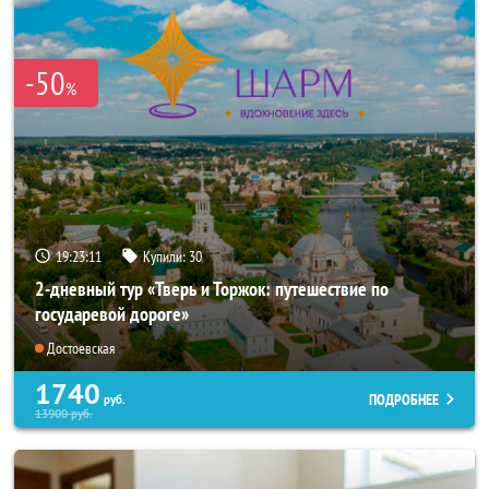
-50
%
19:23:07
Купили:
30
2-дневный тур «Тверь и Торжок: путешествие по
государевой дороге»
Достоевская
1740
ПОДРОБНЕЕ
руб.
13900
руб.