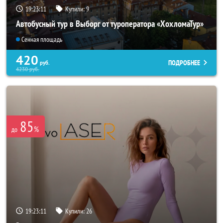
19:23:07
Купили:
9
Автобусный тур в Выборг от туроператора «ХохломаТур»
Сенная площадь
420
ПОДРОБНЕЕ
руб.
4230
руб.
85
%
до
19:23:07
Купили:
26