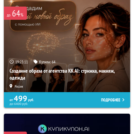
64
%
до
19:23:07
Купили:
64
Создание образа от агентства KK AI: стрижка, макияж,
одежда
Россия
499
ПОДРОБНЕЕ
от
руб.
до
6400
руб.