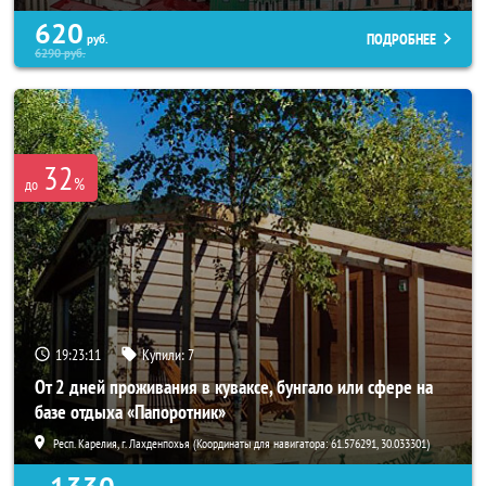
620
ПОДРОБНЕЕ
руб.
6290
руб.
32
%
до
19:23:07
Купили:
7
От 2 дней проживания в куваксе, бунгало или сфере на
базе отдыха «Папоротник»
Респ. Карелия, г. Лахденпохья (Координаты для навигатора: 61.576291, 30.033301)