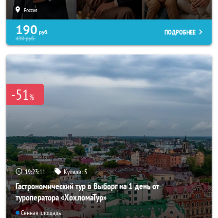
Россия
190
ПОДРОБНЕЕ
руб.
490
руб.
-51
%
19:23:07
Купили:
5
Гастрономический тур в Выборг на 1 день от
туроператора «ХохломаТур»
Сенная площадь