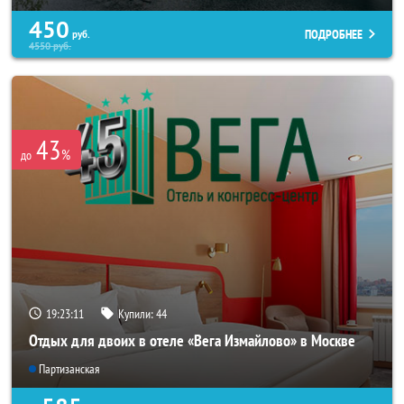
450
ПОДРОБНЕЕ
руб.
4550
руб.
43
%
до
19:23:07
Купили:
44
Отдых для двоих в отеле «Вега Измайлово» в Москве
Партизанская