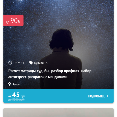
90
%
до
19:23:07
Купили:
29
Расчет матрицы судьбы, разбор профиля, набор
антистресс-раскрасок с мандалами
Россия
45
ПОДРОБНЕЕ
от
руб.
до
3900
руб.