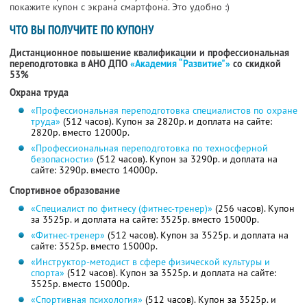
покажите купон с экрана смартфона. Это удобно :)
ЧТО ВЫ ПОЛУЧИТЕ ПО КУПОНУ
Дистанционное повышение квалификации и профессиональная
переподготовка в АНО ДПО
«Академия “Развитие"»
со скидкой
53%
Охрана труда
«Профессиональная переподготовка специалистов по охране
труда»
(512 часов). Купон за 2820р. и доплата на сайте:
2820р. вместо 12000р.
«Профессиональная переподготовка по техносферной
безопасности»
(512 часов). Купон за 3290р. и доплата на
сайте: 3290р. вместо 14000р.
Спортивное образование
«Специалист по фитнесу (фитнес-тренер)»
(256 часов). Купон
за 3525р. и доплата на сайте: 3525р. вместо 15000р.
«Фитнес-тренер»
(512 часов). Купон за 3525р. и доплата на
сайте: 3525р. вместо 15000р.
«Инструктор-методист в сфере физической культуры и
спорта»
(512 часов). Купон за 3525р. и доплата на сайте:
3525р. вместо 15000р.
«Спортивная психология»
(512 часов). Купон за 3525р. и