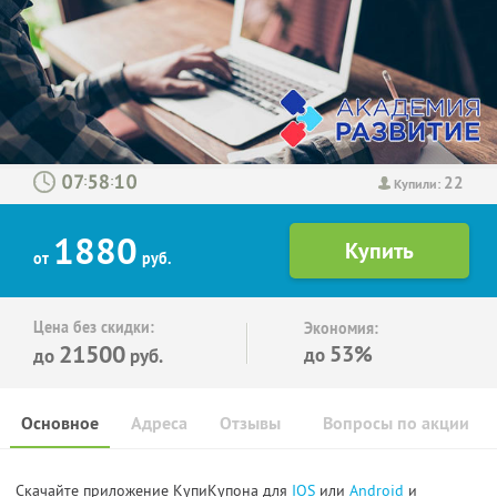
22
:
:
Купили:
1880
от
руб.
Цена без скидки:
Экономия:
21500
53%
до
до
руб.
Основное
Адреса
Отзывы
Вопросы по акции
Скачайте приложение КупиКупона для
IOS
или
Android
и