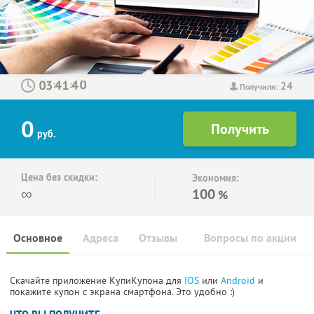
24
:
:
Получили:
0
руб.
Цена без скидки:
Экономия:
∞
100
%
Основное
Адреса
Отзывы
Вопросы по акции
Скачайте приложение КупиКупона для
IOS
или
Android
и
покажите купон с экрана смартфона. Это удобно :)