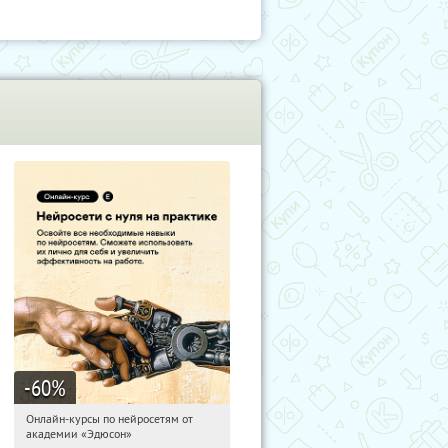
-60
%
Онлайн-курсы по нейросетям от
17:27:27
Получили:
6
академии «Эдюсон»
Москва