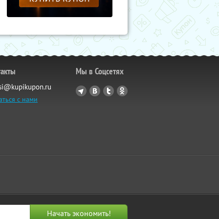
такты
Мы в Соцсетях
si@kupikupon.ru
аться с нами