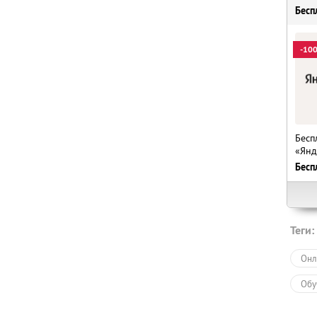
Бесп
-10
Бесп
«Янд
Бесп
Теги:
Онл
Обу