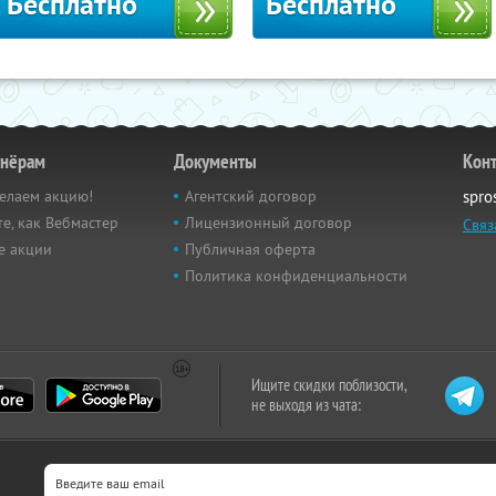
Бесплатно
Бесплатно
тнёрам
Документы
Кон
елаем акцию!
Агентский договор
spro
е, как Вебмастер
Лицензионный договор
Связ
е акции
Публичная оферта
Политика конфиденциальности
Ищите скидки поблизости,
не выходя из чата: