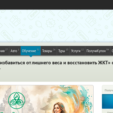
27
1
31
26
13
12
84
ния
Авто
Обучение
Товары
Туры
Услуги
ПолучиКупон
збавиться от лишнего веса и восстановить ЖКТ» о
у
Получ
Цена