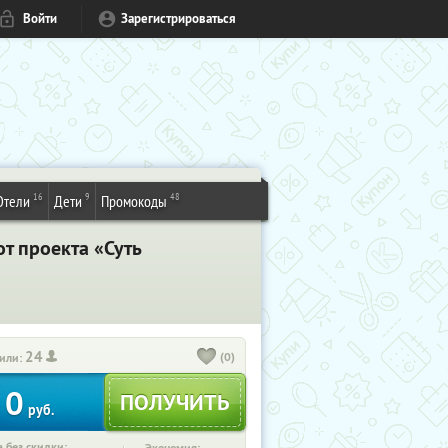
Войти
Зарегистрироваться
16
9
48
Отели
Дети
Промокоды
т проекта «Суть
24
(0)
или:
0
руб.
 без скидки: