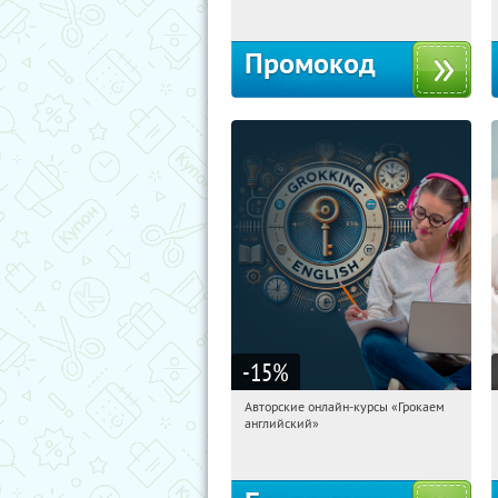
Промокод
-15
%
Авторские онлайн-курсы «Грокаем
17:27:27
Получили:
4
английский»
Россия