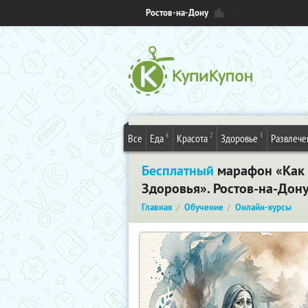
Ростов-на-Дону
6
2
5
Все
Еда
Красота
Здоровье
Развлече
Бесплатный
марафон «Как и
Здоровья». Ростов-на-Дон
Главная
Обучение
Онлайн-курсы