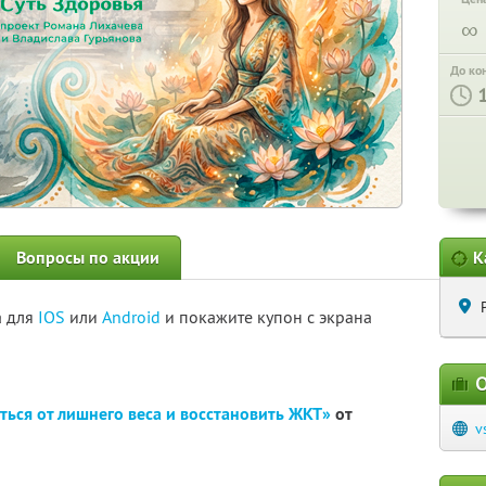
∞
До ко
Вопросы по акции
К
а для
IOS
или
Android
и покажите купон с экрана
О
ться от лишнего веса и восстановить ЖКТ»
от
v