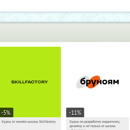
-5
%
-11
%
Курсы от онлайн-школы Skillfactory
Курсы по разработке, маркетингу,
17:27:27
Получи первым!
17:27:27
Получи первым!
дизайну и не только от школы
Россия
Россия