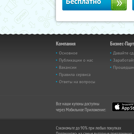
Бесплатно
Компания
Бизнес-Пар
Основное
Давайте сд
Публикации о нас
Заработайт
Вакансии
Прошедши
Правила сервиса
Ответы на вопросы
Все наши купоны доступны
через Мобильное Приложение:
Сэкономьте до 90% при любых покупках
Подпишитесь на самые выгодные предложения