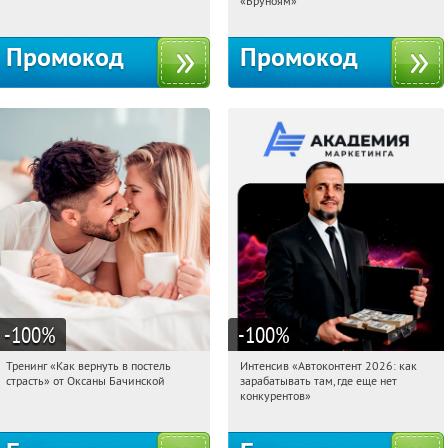
«Бруноям»
Промокод
Промокод
-100
%
-100
%
Тренинг «Как вернуть в постель
Интенсив «Автоконтент 2026: как
17:27:27
Получили:
13
17:27:27
Получили:
4
страсть» от Оксаны Бачинской
зарабатывать там, где еще нет
Россия
Россия
конкурентов»