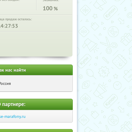
Экономия:
100
%
нца продаж осталось:
:
:
ак нас найти
Россия
 партнере:
se-marafony.ru