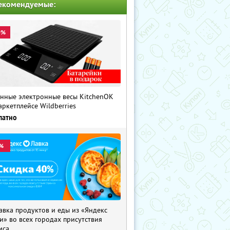
екомендуемые:
0%
нные электронные весы KitchenOK
аркетплейсе Wildberries
латно
%
авка продуктов и еды из «Яндекс
и» во всех городах присутствия
иса