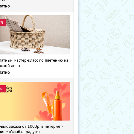
латно
0%
латный мастер-класс по плетению из
жной лозы
латно
%
рвых заказа от 1000р. в интернет-
зине «Улыбка радуги»