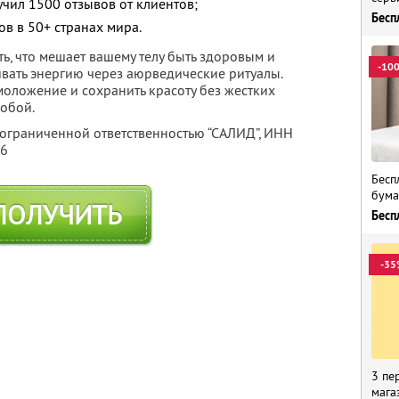
учил 1500 отзывов от клиентов;
Бесп
в в 50+ странах мира.
ь, что мешает вашему телу быть здоровым и
-10
ивать энергию через аюрведические ритуалы.
моложение и сохранить красоту без жестких
собой.
 ограниченной ответственностью “САЛИД”,
ИНН
76
Бесп
бума
ПОЛУЧИТЬ
Бесп
-35
3 пе
мага