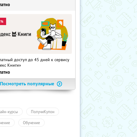
латно
0%
латный доступ до 45 дней к сервису
екс Книги»
латно
Посмотреть популярные
айн-курсы
ПолучиКупон
чение
Обучение