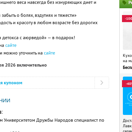
 лишнего веса навсегда без изнуряющих диет и
Р
 забыть о болях, вздутиях и тяжести»
-10
дость и красоту в любом возрасте без дорогих
детокса с аюрведой» — в подарок!
 на
сайте
и можно уточнить на
сайте
Кухо
на м
бря 2026 включительно
Бесп
ся купоном
-40
НИИ
в:
м Университетом Дружбы Народов специалист по
Дост
Лавк
серв