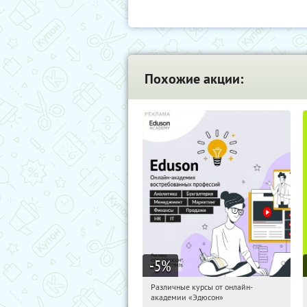
Похожие акции:
-5
%
Различные курсы от онлайн-
17:27:27
Получили:
2
академии «Эдюсон»
Россия