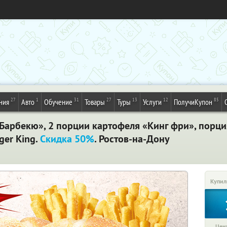
27
1
31
27
13
12
85
ния
Авто
Обучение
Товары
Туры
Услуги
ПолучиКупон
Барбекю»,​ ​2​ ​порции​ ​картофеля​ ​«Кинг​ ​фри»,​ ​порция​ 
r​ ​King.​ ​
Скидка​ ​50%
. Ростов-на-Дону
Купил
Цена