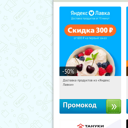
-50
%
Доставка продуктов из «Яндекс
16:49:41
Получили:
5
Лавки»
Россия
Промокод