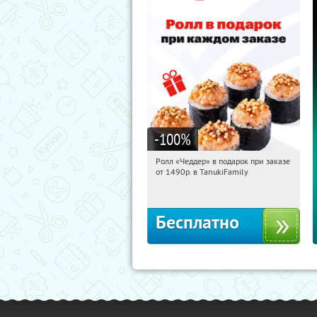
-100
%
Ролл «Чеддер» в подарок при заказе
16:49:41
Получили:
108
от 1490р. в TanukiFamily
Россия
Бесплатно