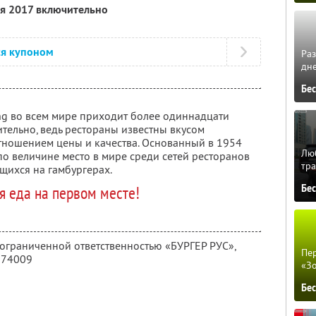
ля 2017 включительно
ся купоном
Ра
дне
Бе
ng во всем мире приходит более одиннадцати
тельно, ведь рестораны известны вкусом
ношением цены и качества. Основанный в 1954
Люб
 по величине место в мире среди сетей ресторанов
тра
щихся на гамбургерах.
Бе
я еда на первом месте!
 ограниченной ответственностью «БУРГЕР РУС»,
Пер
274009
«З
Бе