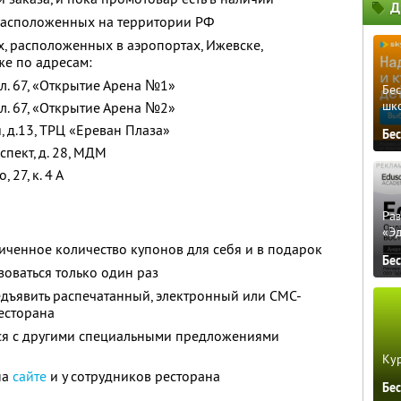
Д
 расположенных на территории РФ
х, расположенных в аэропортах, Ижевске,
кже по адресам:
вл. 67, «Открытие Арена №1»
Бе
шк
вл. 67, «Открытие Арена №2»
я, д.13, ТРЦ «Ереван Плаза»
Бе
спект, д. 28, МДМ
 27, к. 4 А
Ра
«Э
ченное количество купонов для себя и в подарок
Бе
оваться только один раз
дъявить распечатанный, электронный или СМС-
есторана
тся с другими специальными предложениями
Кур
на
сайте
и у сотрудников ресторана
Бе