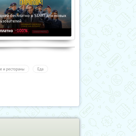
дней бесплатно в START для новых
льзователей
сплатно
-100%
е и рестораны
Еда