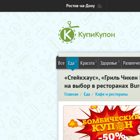
Ростов-на-Дону
6
2
5
Все
Еда
Красота
Здоровье
Развлече
«Стейкхаус»,​ ​«Гриль​ ​Чикен​ ​
на​ ​выбор​ ​в​ ​ресторанах​ ​Burge
Главная
Еда
Кафе и рестораны