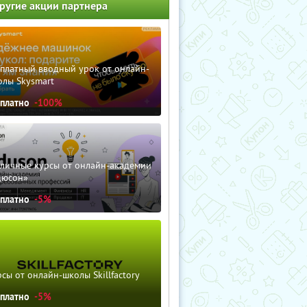
ругие акции партнера
сплатный вводный урок от онлайн-
олы Skysmart
сплатно
-100%
зличные курсы от онлайн-академии
дюсон»
сплатно
-5%
сы от онлайн-школы Skillfactory
сплатно
-5%