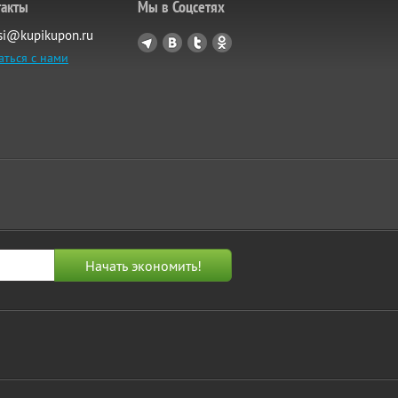
такты
Мы в Соцсетях
si@kupikupon.ru
аться с нами