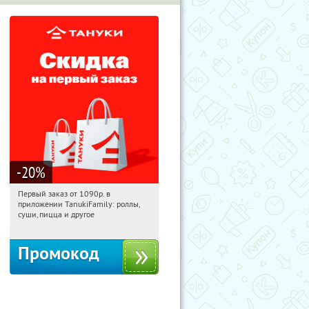
-20
%
Первый заказ от 1090р. в
16:49:41
Получили:
256
приложении TanukiFamily: роллы,
Россия
суши, пицца и другое
Промокод