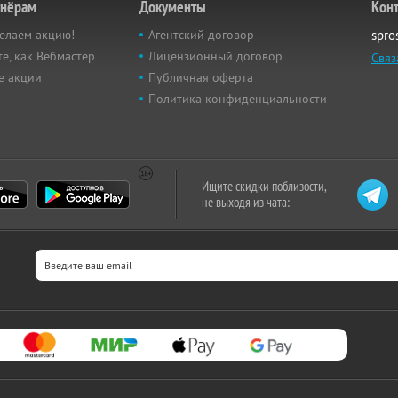
тнёрам
Документы
Кон
елаем акцию!
Агентский договор
spro
е, как Вебмастер
Лицензионный договор
Связ
е акции
Публичная оферта
Политика конфиденциальности
Ищите скидки поблизости,
не выходя из чата: