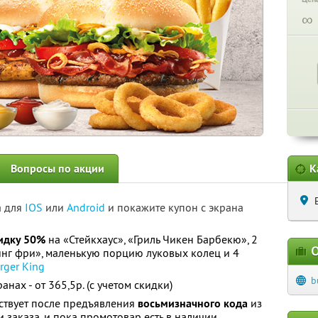
∞
Вопросы по акции
К
а для
IOS
или
Android
и покажите купон с экрана
идку 50%
на «Стейкхаус», «Гриль Чикен Барбекю», 2
О
нг фри», маленькую порцию луковых колец и 4
rger King
b
нах - от 365,5р. (с учетом скидки)
ствует после предъявления
восьмизначного
кода
из
 заказа, и пока промотовар есть в наличии