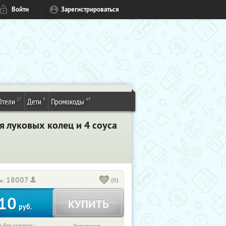
Войти
Зарегистрироваться
17
9
49
Отели
Дети
Промокоды
​луковых колец​ ​и​ ​4​ ​соуса​ ​
18007
(0)
и:
10
КУПИТЬ
руб.
 без скидки: