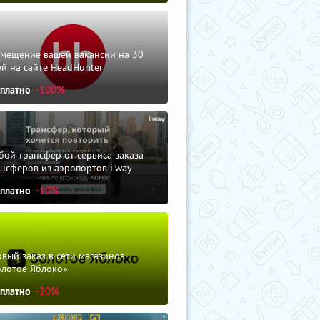
змещение вашей вакансии на 30
й на сайте HeadHunter
сплатно
-100%
ой трансфер от сервиса заказа
нсферов из аэропортов i'way
сплатно
-10%
вый заказ в сети магазинов
олотое Яблоко»
сплатно
-20%