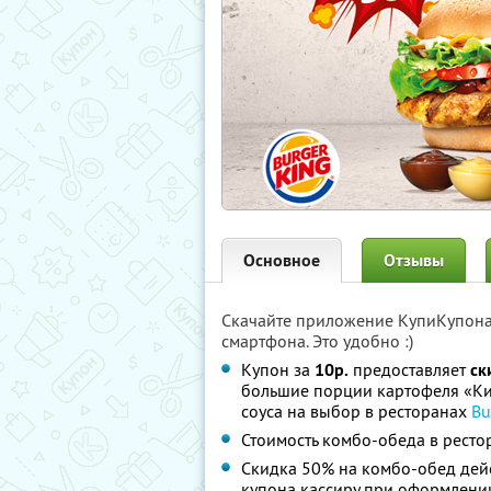
Основное
Отзывы
Скачайте приложение КупиКупон
смартфона. Это удобно :)
Купон за
10р.
предоставляет
ск
большие порции картофеля «Ки
соуса на выбор в ресторанах
Bu
Стоимость комбо-обеда в рестора
Скидка 50% на комбо-обед дей
купона кассиру при оформлении