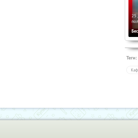
25 
по
Бе
Теги:
Каф