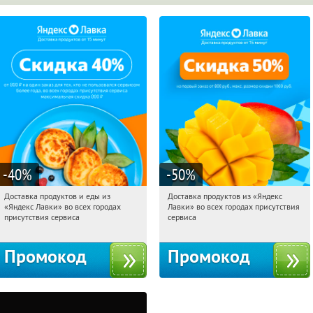
-40
%
-50
%
Доставка продуктов и еды из
Доставка продуктов из «Яндекс
16:49:41
Получили:
38
16:49:41
Получили:
165
«Яндекс Лавки» во всех городах
Лавки» во всех городах присутствия
Россия
Россия
присутствия сервиса
сервиса
Промокод
Промокод