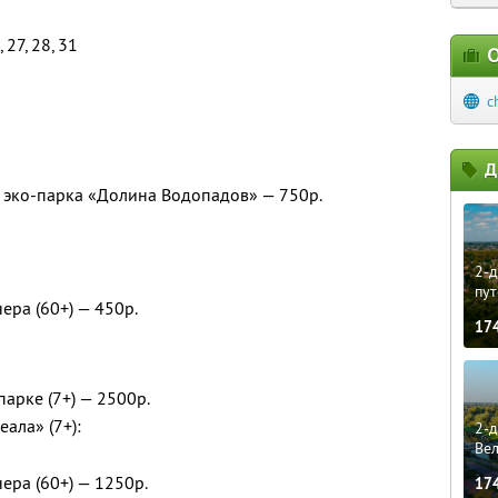
 27, 28, 31
О
c
Д
 эко-парка «Долина Водопадов» — 750р.
2-д
пут
ера (60+) — 450р.
17
парке (7+) — 2500р.
ала» (7+):
2-д
Ве
ера (60+) — 1250р.
17