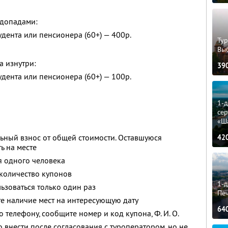
одопадами:
тудента или пенсионера (60+) — 400р.
Тур
Вы
а изнутри:
39
тудента или пенсионера (60+) — 100р.
1-
сер
«Ш
ьный взнос от общей стоимости. Оставшуюся
42
ь на месте
я одного человека
количество купонов
1-д
зоваться только один раз
Пе
е наличие мест на интересующую дату
64
о телефону, сообщите номер и код купона,
Ф. И. О.
 внести после согласования с туроператором, но не