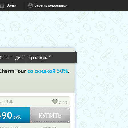
Войти
Зарегистрироваться
16
9
48
Отели
Дети
Промокоды
Charm Tour
со скидкой 50%
.
15
(122)
и:
490
КУПИТЬ
руб.
 без скидки: