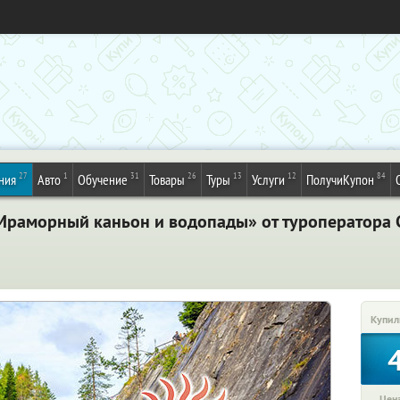
27
1
31
26
13
12
84
ния
Авто
Обучение
Товары
Туры
Услуги
ПолучиКупон
 Мраморный каньон и водопады» от туроператора 
Купил
Цена