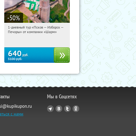
-50
%
1-дневный тур «Псков — Изборск —
21:17:29
Купили:
12
Печоры» от компании «Шарм»
Достоевская
640
руб.
5100
руб.
такты
Мы в Соцсетях
si@kupikupon.ru
аться с нами