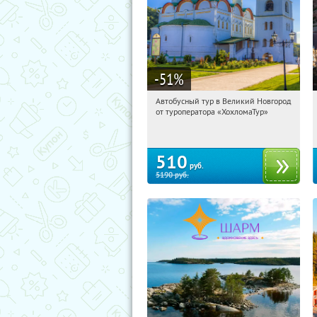
-51
%
Автобусный тур в Великий Новгород
21:17:29
Купили:
2
от туроператора «ХохломаТур»
Сенная площадь
510
руб.
5190
руб.