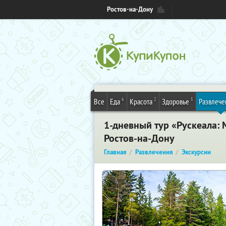
Ростов-на-Дону
6
2
5
Все
Еда
Красота
Здоровье
Развлече
1-дневный тур «Рускеала:
Ростов-на-Дону
Главная
Развлечения
Экскурсии