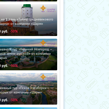
 на 1 день «Тайны средневекового
борга» от компании «Шарм»
0
руб.
-50%
дневный тур «Великий Новгород —
дце земли русской» от компании
арм»
0
руб.
-50%
невный тур «Псков — Изборск —
чоры» от компании «Шарм»
0
руб.
-50%