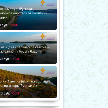
невный тур «Рускеала —
аморное царство» от компании
арм»
0
руб.
-50%
 на 2 дня «Карельское счастье —
оживание на берегу Ладоги»
40
руб.
-50%
р на 2 дня: сафари по водопадам
елии и парк “Рускеала"»
20
руб.
-50%