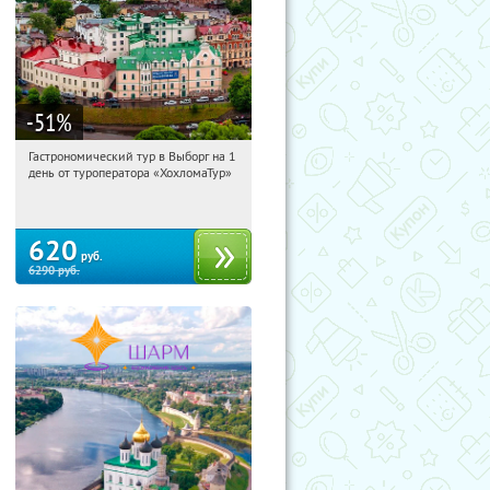
-51
%
Гастрономический тур в Выборг на 1
21:17:29
Купи первым!
день от туроператора «ХохломаТур»
Сенная площадь
620
руб.
6290
руб.