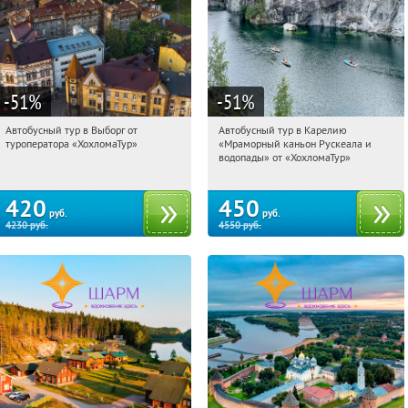
-51
%
-51
%
Автобусный тур в Выборг от
Автобусный тур в Карелию
21:17:29
Купили:
9
21:17:29
Купили:
24
туроператора «ХохломаТур»
«Мраморный каньон Рускеала и
Сенная площадь
Сенная площадь
водопады» от «ХохломаТур»
420
450
руб.
руб.
4230
руб.
4550
руб.