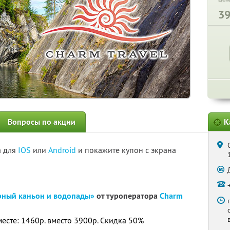
3
Вопросы по акции
К
а для
IOS
или
Android
и покажите купон с экрана
рный каньон и водопады»
от туроператора
Charm
месте: 1460р. вместо 3900р. Скидка 50%