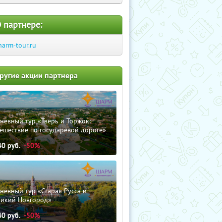
 партнере:
harm-tour.ru
ругие акции партнера
невный тур «Тверь и Торжок:
ешествие по государевой дороге»
40
руб.
-50%
невный тур «Старая Русса и
ликий Новгород»
40
руб.
-50%