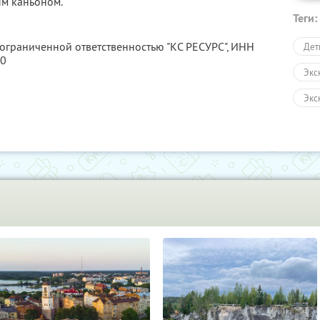
м каньоном.
Теги:
 ограниченной ответственностью "КС РЕСУРС",
ИНН
Дет
80
Экс
Экс
Авт
Пеш
Экс