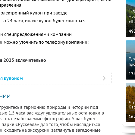
тправления
1-д
 электронный купон при заезде
мр
за 24 часа, иначе купон будет считаться
«Ш
49
ими спецпредложениями компании
 можно уточнить по телефону компании:
Тур
ря 2025 включительно
пр
17
ся купоном
НИИ
«Ту
грузитесь в гармонию природы и истории под
Кар
ые 1,5 часа вас ждут увлекательные остановки в
16
елать незабываемые фотографии. У вас будет
парке «Рускеала» для того, чтобы насладиться
 сходить на экскурсии, заглянуть в загадочные