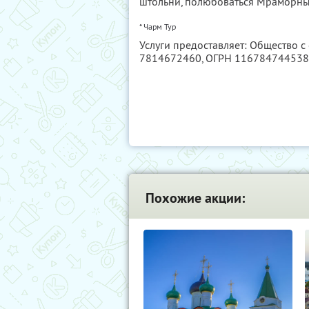
штольни, полюбоваться Мраморны
* Чарм Тур
Услуги предоставляет: Общество с
7814672460
, ОГРН 11678474453
Похожие акции: