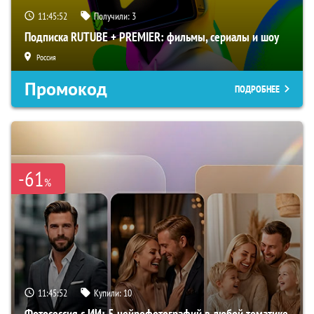
11:45:51
Получили:
3
Подписка RUTUBE + PREMIER: фильмы, сериалы и шоу
Россия
Промокод
ПОДРОБНЕЕ
-61
%
11:45:51
Купили:
10
Фотосессия с ИИ: 5 нейрофотографий в любой тематике