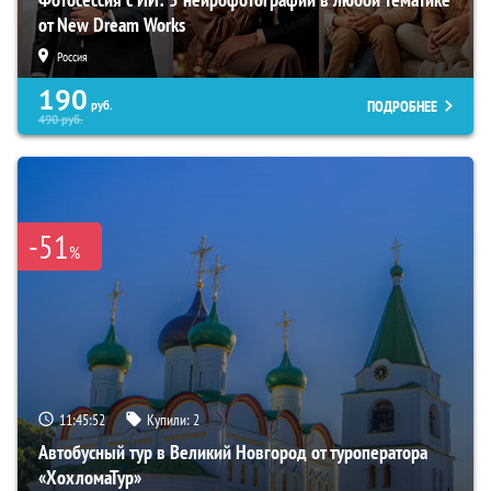
от New Dream Works
Россия
190
ПОДРОБНЕЕ
руб.
490
руб.
-51
%
11:45:51
Купили:
2
Автобусный тур в Великий Новгород от туроператора
«ХохломаТур»