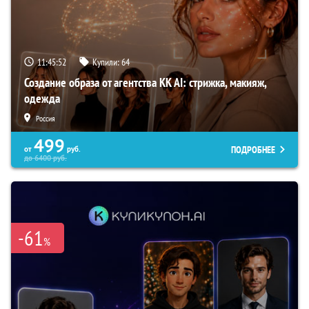
11:45:51
Купили:
64
Создание образа от агентства KK AI: стрижка, макияж,
одежда
Россия
499
ПОДРОБНЕЕ
от
руб.
до
6400
руб.
-61
%