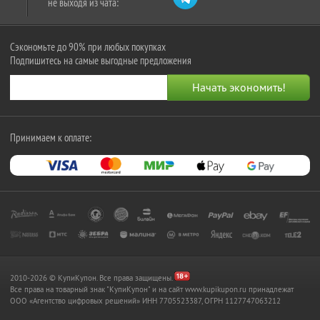
не выходя из чата:
Сэкономьте до 90% при любых покупках
Подпишитесь на самые выгодные предложения
Принимаем к оплате:
2010-2026 © КупиКупон. Все права защищены.
Все права на товарный знак "КупиКупон" и на сайт www.kupikupon.ru принадлежат
OOO «Агентство цифровых решений» ИНН 7705523387, ОГРН 1127747063212