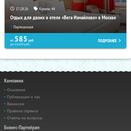
17:28:25
Купили:
44
Отдых для двоих в отеле «Вега Измайлово» в Москве
Партизанская
585
ПОДРОБНЕЕ
от
руб.
до
11100
руб.
Компания
Основное
Публикации о нас
Вакансии
Правила сервиса
Ответы на вопросы
Бизнес-Партнёрам