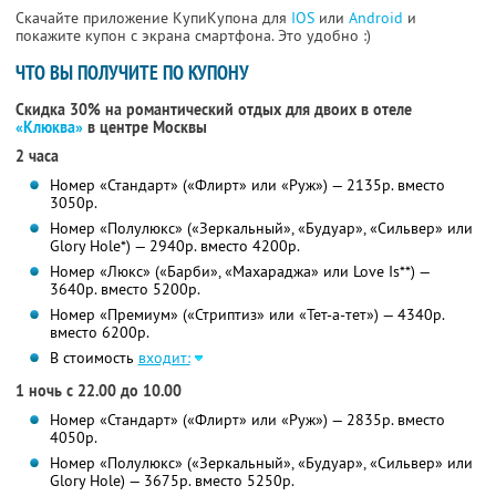
Скачайте приложение КупиКупона для
IOS
или
Android
и
покажите купон с экрана смартфона. Это удобно :)
ЧТО ВЫ ПОЛУЧИТЕ ПО КУПОНУ
Скидка 30% на романтический отдых для двоих в отеле
«Клюква»
в центре Москвы
2 часа
Номер «Стандарт» («Флирт» или «Руж») — 2135р. вместо
3050р.
Номер «Полулюкс» («Зеркальный», «Будуар», «Сильвер» или
Glory Hole*) — 2940р. вместо 4200р.
Номер «Люкс» («Барби», «Махараджа» или Love Is**) —
3640р. вместо 5200р.
Номер «Премиум» («Стриптиз» или «Тет-а-тет») — 4340р.
вместо 6200р.
В стоимость
входит:
1 ночь с 22.00 до 10.00
Номер «Стандарт» («Флирт» или «Руж») — 2835р. вместо
4050р.
Номер «Полулюкс» («Зеркальный», «Будуар», «Сильвер» или
Glory Hole) — 3675р. вместо 5250р.