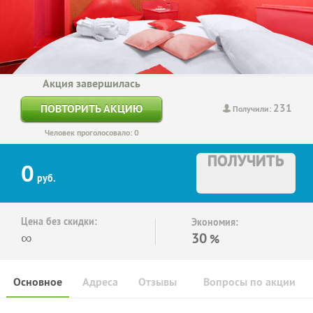
Акция завершилась
231
ПОВТОРИТЬ АКЦИЮ
Получили:
Человек проголосовало: 0
ПОЛУЧИТЬ
0
руб.
Цена без скидки:
Экономия:
∞
30
%
Основное
Адреса
Отзывы
Вопросы по акции