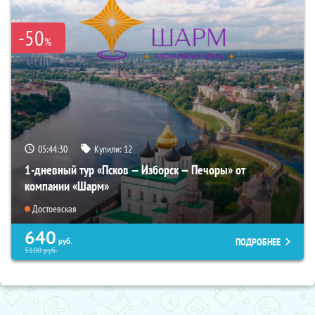
-50
%
05:44:29
Купили:
12
1-дневный тур «Псков — Изборск — Печоры» от
компании «Шарм»
Достоевская
640
ПОДРОБНЕЕ
руб.
5100
руб.