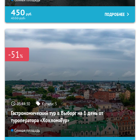
450
ПОДРОБНЕЕ
руб.
4550
руб.
-51
%
05:44:29
Купили:
5
Гастрономический тур в Выборг на 1 день от
туроператора «ХохломаТур»
Сенная площадь