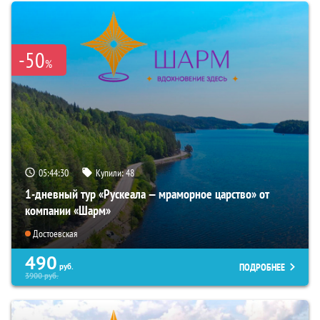
-50
%
05:44:29
Купили:
48
1-дневный тур «Рускеала — мраморное царство» от
компании «Шарм»
Достоевская
490
ПОДРОБНЕЕ
руб.
3900
руб.