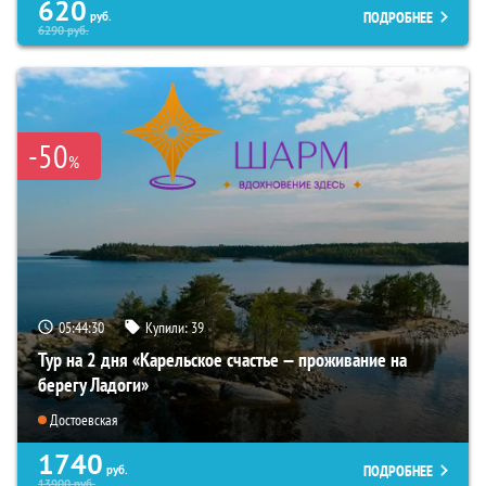
620
ПОДРОБНЕЕ
руб.
6290
руб.
-50
%
05:44:29
Купили:
39
Тур на 2 дня «Карельское счастье — проживание на
берегу Ладоги»
Достоевская
1740
ПОДРОБНЕЕ
руб.
13900
руб.