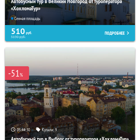
Автобусный тур в Великий Новгород от туроператора
«ХохломаТур»
Сенная площадь
510
ПОДРОБНЕЕ
руб.
5190
руб.
-51
%
05:44:29
Купили:
9
Автобусный тур в Выборг от туроператора «ХохломаТур»