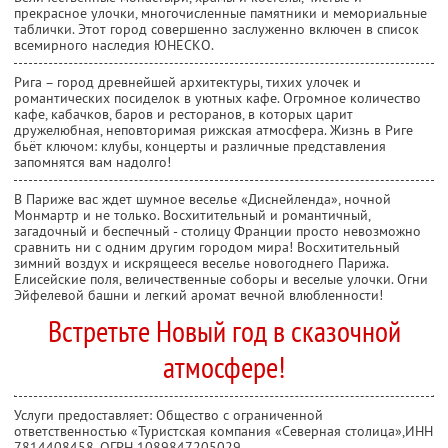
прекрасное улочки, многочисленные памятники и мемориальные
таблички. Этот город совершенно заслуженно включен в список
всемирного наследия ЮНЕСКО.
Рига – город древнейшей архитектуры, тихих улочек и
романтических посиделок в уютных кафе. Огромное количество
кафе, кабачков, баров и ресторанов, в которых царит
дружелюбная, неповторимая рижская атмосфера. Жизнь в Риге
бьёт ключом: клубы, концерты и различные представления
запомнятся вам надолго!
В Париже вас ждет шумное веселье «Диснейленда», ночной
Монмартр и не только. Восхитительный и романтичный,
загадочный и беспечный - столицу Франции просто невозможно
сравнить ни с одним другим городом мира! Восхитительный
зимний воздух и искрящееся веселье новогоднего Парижа.
Елисейские поля, величественные соборы и веселые улочки. Огни
Эйфелевой башни и легкий аромат вечной влюбленности!
Встретьте Новый год в сказочной
атмосфере!
Услуги предоставляет: Общество с ограниченной
ответственностью «Туристская компания «Северная столица»,
ИНН
7814408458
, ОГРН 1089847205029