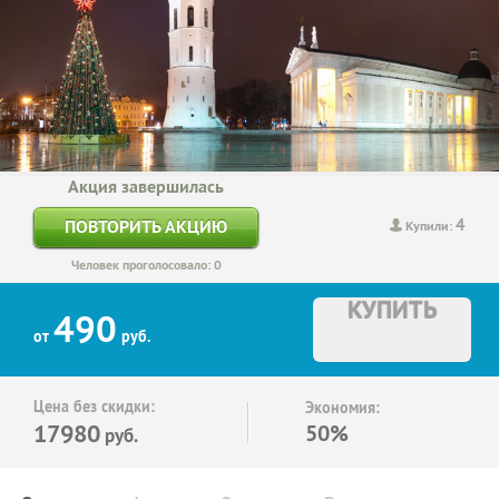
Акция завершилась
4
ПОВТОРИТЬ АКЦИЮ
Купили:
Человек проголосовало: 0
КУПИТЬ
490
от
руб.
Цена без скидки:
Экономия:
17980
50%
руб.