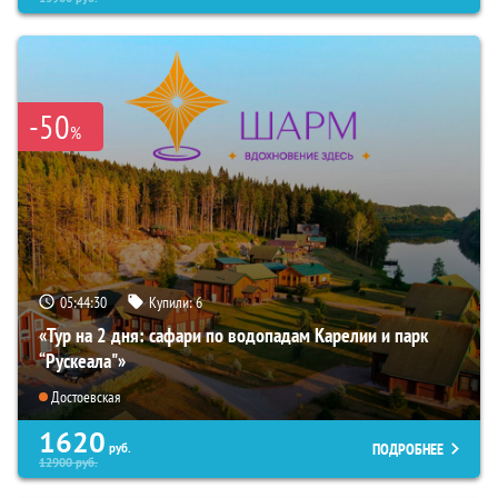
-50
%
05:44:29
Купили:
6
«Тур на 2 дня: сафари по водопадам Карелии и парк
“Рускеала"»
Достоевская
1620
ПОДРОБНЕЕ
руб.
12900
руб.