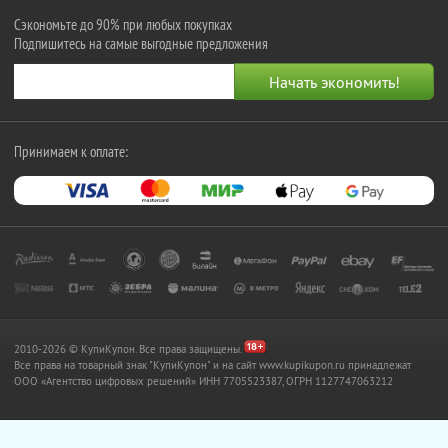
Сэкономьте до 90% при любых покупках
Подпишитесь на самые выгодные предложения
Принимаем к оплате:
2010-2026 © КупиКупон. Все права защищены.
Все права на товарный знак "КупиКупон" и на сайт www.kupikupon.ru принадлежат
OOO «Агентство цифровых решений» ИНН 7705523387, ОГРН 1127747063212