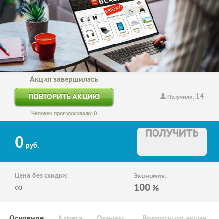
Акция завершилась
14
ПОВТОРИТЬ АКЦИЮ
Получили:
Человек проголосовало: 0
ПОЛУЧИТЬ
0
руб.
Цена без скидки:
Экономия:
∞
100
%
Основное
Адреса
Отзывы
Вопросы по акции