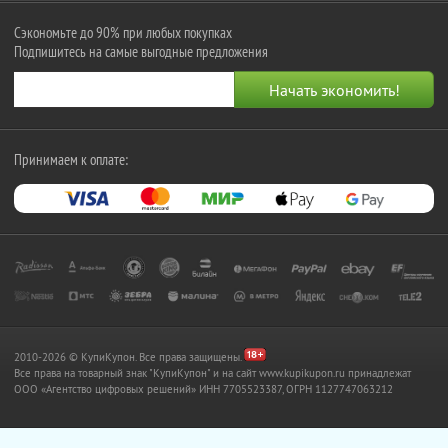
Сэкономьте до 90% при любых покупках
Подпишитесь на самые выгодные предложения
Принимаем к оплате:
2010-2026 © КупиКупон. Все права защищены.
Все права на товарный знак "КупиКупон" и на сайт www.kupikupon.ru принадлежат
OOO «Агентство цифровых решений» ИНН 7705523387, ОГРН 1127747063212