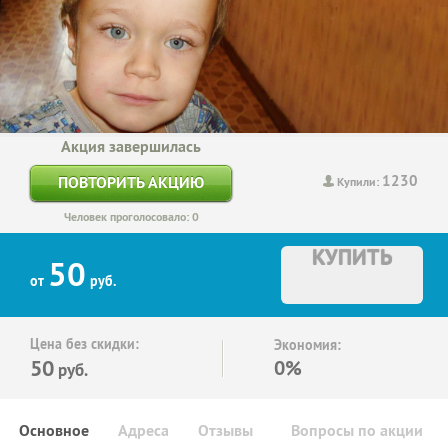
Акция завершилась
1230
ПОВТОРИТЬ АКЦИЮ
Купили:
Человек проголосовало: 0
КУПИТЬ
50
от
руб.
Цена без скидки:
Экономия:
50
0%
руб.
Основное
Адреса
Отзывы
Вопросы по акции