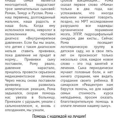
«Наша семья является
сроков вакцинации… Рома
многодетной, подрастают
сказал первое слово «Мама»
трое замечательных сыновей:
только в два года, нас
Роман, Тимур и Руслан. Рома -
успокаивали, что иногда
наш первенец, долгожданный
мальчики начинают говорить
мальчик, наша радость и
поздно, но МРТ исследование
наша боль. Когда ему
разрушило все надежды:
исполнился месяц, невролог в
органическое поражение
поликлинике поставил
мозга, ЗППР, гидроцефальный
диагноз: «Внутричерепное
синдром, две кисты… Сейчас
давление». Если бы мы знали,
Рома посещает
что детям с таким диагнозом
логопедическую группу в
нельзя ставить прививки,
детском саду, но в свои пять
пока давление не придет в
лет он произносит только
норму… Прививки сыну
несколько слов, каждое новое
поставили, Рому рвало,
слово - это год занятий и
давление нарастало,
лечения. Сына периодически
пришлось провести серьезное
мучают головные боли, и нет
медикаментозное лечение.
ничего страшнее, чем видеть
Через месяц снова поставили
страдания своего ребенка. В
прививку, развилась
самарском «Реацентре» нам
аллергическая реакция, Рома
берутся помочь, но для нашей
задыхался, скорая помощь
семьи стоимость курса
нас увезла в больницу.
неподъемна, просим оказать
Приехали с удушьем, уехали с
благотворительную помощь в
сальмонеллезом, и, вновь с
оплате лечения нашему сыну».
опозданием, мы узнали,
Помощь с надеждой на лучшее!