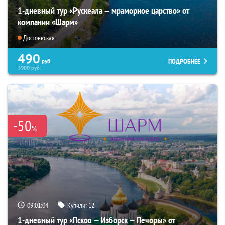
1-дневный тур «Рускеала — мраморное царство» от
компании «Шарм»
Достоевская
490
ПОДРОБНЕЕ
руб.
3900
руб.
-50
%
09:01:02
Купили:
12
1-дневный тур «Псков — Изборск — Печоры» от