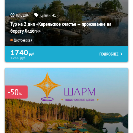
09:01:02
Купили:
41
Тур на 2 дня «Карельское счастье — проживание на
берегу Ладоги»
Достоевская
1740
ПОДРОБНЕЕ
руб.
13900
руб.
-50
%