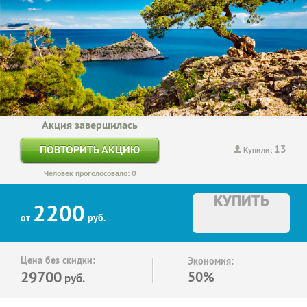
Акция завершилась
13
ПОВТОРИТЬ АКЦИЮ
Купили:
Человек проголосовало: 0
КУПИТЬ
2200
от
руб.
Цена без скидки:
Экономия:
29700
50%
руб.