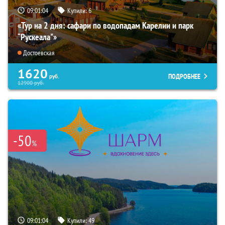
09:01:02
Купили:
6
«Тур на 2 дня: сафари по водопадам Карелии и парк
“Рускеала"»
Достоевская
1620
ПОДРОБНЕЕ
руб.
12900
руб.
-50
%
09:01:02
Купили:
49