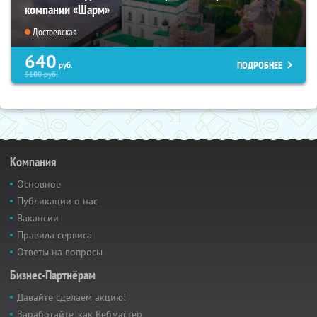
компании «Шарм»
Достоевская
640
ПОДРОБНЕЕ
руб.
5100
руб.
Компания
Основное
Публикации о нас
Вакансии
Правила сервиса
Ответы на вопросы
Бизнес-Партнёрам
Давайте сделаем акцию!
Заработайте, как Вебмастер