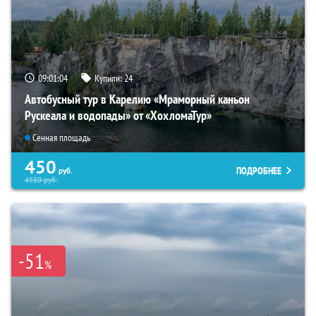
09:01:02
Купили:
24
Автобусный тур в Карелию «Мраморный каньон
Рускеала и водопады» от «ХохломаТур»
Сенная площадь
450
ПОДРОБНЕЕ
руб.
4550
руб.
-51
%