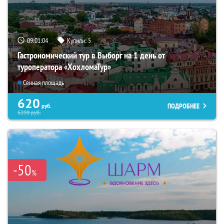
09:01:02
Купили:
5
Гастрономический тур в Выборг на 1 день от
туроператора «ХохломаТур»
Сенная площадь
620
ПОДРОБНЕЕ
руб.
6290
руб.
-50
%