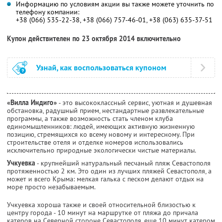
Информацию по условиям акции вы также можете уточнить по
телефону компании:
+38 (066) 535-22-38, +38 (066) 757-46-01, +38 (063) 635-37-51
Купон действителен по 23 октября 2014 включительно
Узнай, как воспользоваться купоном
«Вилла Индиго»
- это высококлассный сервис, уютная и душевная
обстановка, радушный прием, нестандартные развлекательные
программы, а также возможность стать членом клуба
единомышленников: людей, имеющих активную жизненную
позицию, стремящихся ко всему новому и интересному. При
строительстве отеля и отделке номеров использовались
исключительно природные экологически чистые материалы.
Учкуевка
- крупнейший натуральный песчаный пляж Севастополя
протяженностью 2 км. Это один из лучших пляжей Севастополя, а
может и всего Крыма: мелкая галька с песком делают отдых на
море просто незабываемым.
Учкуевка хороша также и своей относительной близостью к
центру города - 10 минут на маршрутке от пляжа до причала
катеров на Северной стороне Севастополя, еще 10 минут катером