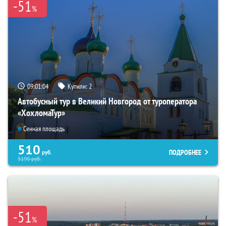
-51
%
09:01:02
Купили:
2
Автобусный тур в Великий Новгород от туроператора
«ХохломаТур»
Сенная площадь
510
ПОДРОБНЕЕ
руб.
5190
руб.
-51
%