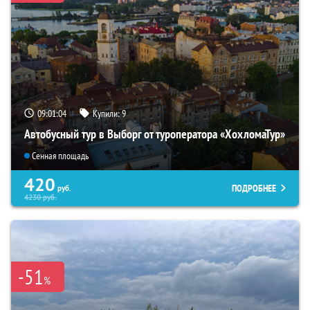
09:01:02
Купили:
9
Автобусный тур в Выборг от туроператора «ХохломаТур»
Сенная площадь
420
ПОДРОБНЕЕ
руб.
4230
руб.
-51
%