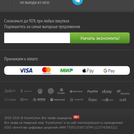
не выходя из чата:
Сэкономьте до 90% при любых покупках
Подпишитесь на самые выгодные предложения
Принимаем к оплате:
2010-2026 © КупиКупон. Все права защищены.
Все права на товарный знак "КупиКупон" и на сайт www.kupikupon.ru принадлежат
OOO «Агентство цифровых решений» ИНН 7705523387, ОГРН 1127747063212