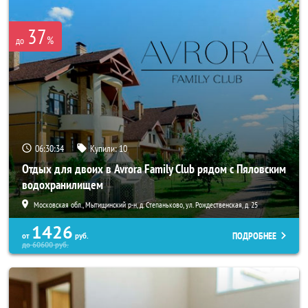
37
%
до
06:30:34
Купили:
10
Отдых для двоих в Avrora Family Club рядом с Пяловским
водохранилищем
Московская обл., Мытищинский р-н, д. Степаньково, ул. Рождественская, д. 25
1426
ПОДРОБНЕЕ
от
руб.
до
60600
руб.