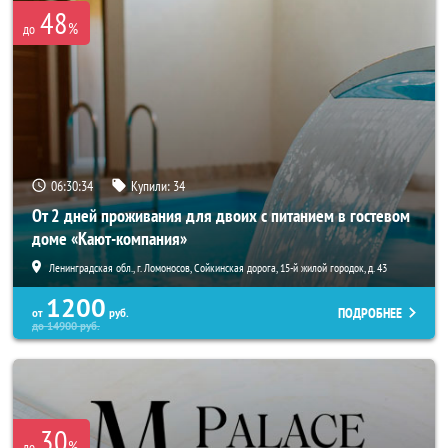
48
%
до
06:30:34
Купили:
34
От 2 дней проживания для двоих с питанием в гостевом
доме «Кают-компания»
Ленинградская обл., г. Ломоносов, Сойкинская дорога, 15-й жилой городок, д. 43
1200
ПОДРОБНЕЕ
от
руб.
до
14900
руб.
30
%
до