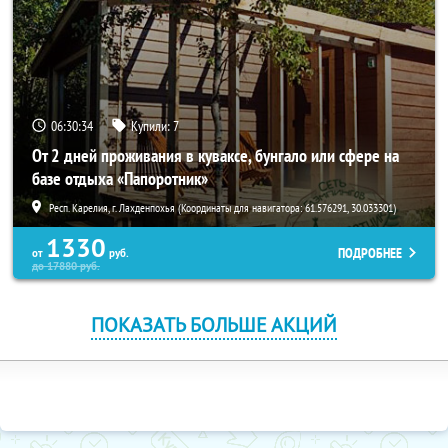
06:30:34
Купили:
7
От 2 дней проживания в куваксе, бунгало или сфере на
базе отдыха «Папоротник»
Респ. Карелия, г. Лахденпохья (Координаты для навигатора: 61.576291, 30.033301)
1330
ПОДРОБНЕЕ
от
руб.
до
17880
руб.
ПОКАЗАТЬ БОЛЬШЕ АКЦИЙ