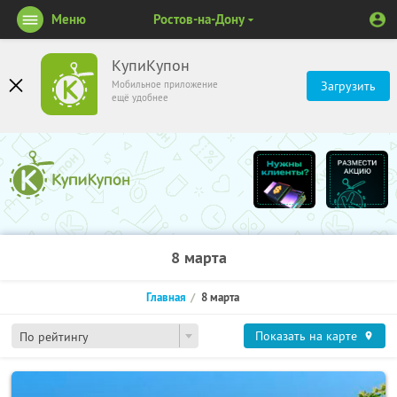
Меню
Ростов-на-Дону
КупиКупон
Мобильное приложение
Загрузить
ещё удобнее
8 марта
Главная
8 марта
Показать на карте
По рейтингу