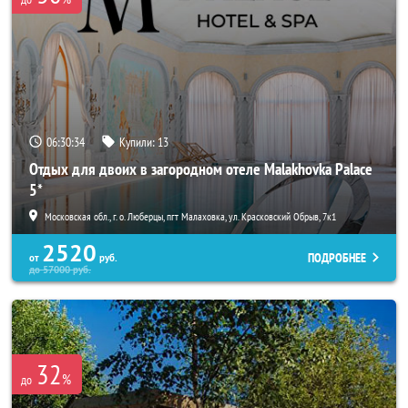
06:30:34
Купили:
13
Отдых для двоих в загородном отеле Malakhovka Palace
5*
Московская обл., г. о. Люберцы, пгт Малаховка, ул. Красковский Обрыв, 7к1
2520
ПОДРОБНЕЕ
от
руб.
до
57000
руб.
32
%
до