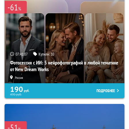
-61
%
07:41:06
Купили:
10
Фотосессия с ИИ: 5 нейрофотографий в любой тематике
от New Dream Works
Россия
190
ПОДРОБНЕЕ
руб.
490
руб.
-51