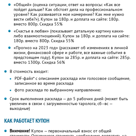
«Общий» (оценка ситуации, ответ на вопросы: «Как все
пойдет дальше? Как обстоят дела на профессиональном
уровне? Как развивается мое намерение? Как мне нужно
вести себя?»). Купон за 180р. и доплата на сайте: 180р.
вместо 800р. Скидка 55%
«Счастье в любви» (показывает детальную картину каких-
либо взаимоотношений). Купон за 180р. и доплата на сайте:
180р. вместо 800р. Скидка 55%
«Прогноз на 2023 год» (расскажет об изменениях в личной
жизни, финансовой сфере и работе, все важные события в
предстоящем году). Купон за 285р. и доплата на сайте: 285р.
вместо 1300р. Скидка 56%
В стоимость входит:
PDF-файл* с описанием расклада или голосовое сообщение,
записанное во время расклада
фото расклада по выбранному направлению:
Срок выполнения расклада — до 5 рабочих дней (может быть
увеличен в связи с загруженностью таролога, сб–вс —
выходные)
КАК РАБОТАЕТ КУПОН
Внимание!
Купон — первоначальный взнос от общей
стоимости. Оставшуюся стоимость необходимо доплатить на