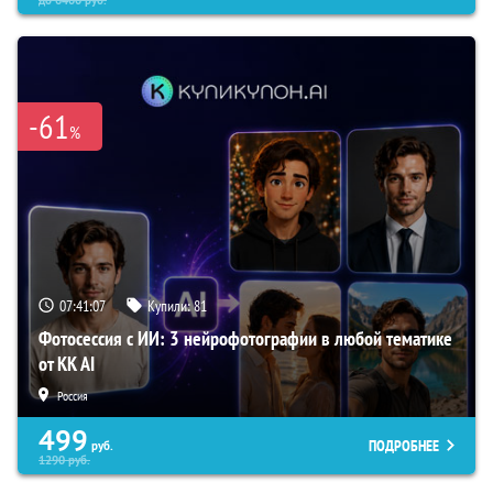
-61
%
07:41:06
Купили:
81
Фотосессия с ИИ: 3 нейрофотографии в любой тематике
от KK AI
Россия
499
ПОДРОБНЕЕ
руб.
1290
руб.