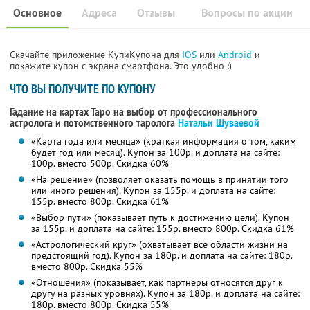
Основное
Адреса
Отзывы
Вопросы по акции
Скачайте приложение КупиКупона для
IOS
или
Android
и
покажите купон с экрана смартфона. Это удобно :)
ЧТО ВЫ ПОЛУЧИТЕ ПО КУПОНУ
Гадание на картах Таро на выбор от профессионального
астролога и потомственного таролога
Натальи Шуваевой
«Карта года или месяца» (краткая информация о том, каким
будет год или месяц). Купон за 100р. и доплата на сайте:
100р. вместо 500р. Скидка 60%
«На решение» (позволяет оказать помощь в принятии того
или иного решения). Купон за 155р. и доплата на сайте:
155р. вместо 800р. Скидка 61%
«Выбор пути» (показывает путь к достижению цели). Купон
за 155р. и доплата на сайте: 155р. вместо 800р. Скидка 61%
«Астрологический круг» (охватывает все области жизни на
предстоящий год). Купон за 180р. и доплата на сайте: 180р.
вместо 800р. Скидка 55%
«Отношения» (показывает, как партнеры относятся друг к
другу на разных уровнях). Купон за 180р. и доплата на сайте:
180р. вместо 800р. Скидка 55%