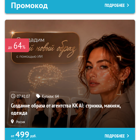
Промокод
ПОДРОБНЕЕ
64
%
до
07:41:06
Купили:
64
Создание образа от агентства KK AI: стрижка, макияж,
одежда
Россия
499
ПОДРОБНЕЕ
от
руб.
до
6400
руб.