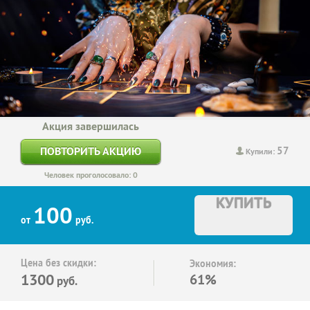
Акция завершилась
57
ПОВТОРИТЬ АКЦИЮ
Купили:
Человек проголосовало: 0
КУПИТЬ
100
от
руб.
Цена без скидки:
Экономия:
1300
61%
руб.