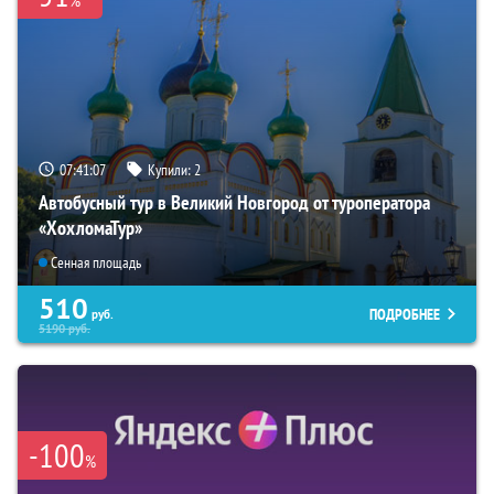
%
07:41:06
Купили:
2
Автобусный тур в Великий Новгород от туроператора
«ХохломаТур»
Сенная площадь
510
ПОДРОБНЕЕ
руб.
5190
руб.
-100
%