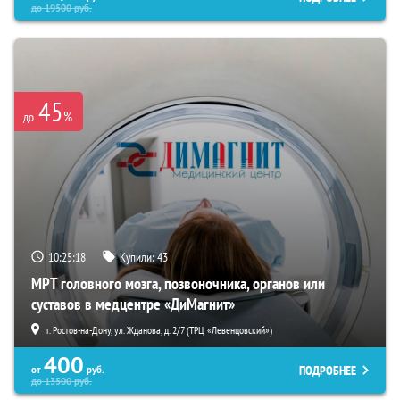
до
19500
руб.
45
%
до
10:25:16
Купили:
43
МРТ головного мозга, позвоночника, органов или
суставов в медцентре «ДиМагнит»
г. Ростов-на-Дону, ул. Жданова, д. 2/7 (ТРЦ «Левенцовский»)
400
ПОДРОБНЕЕ
от
руб.
до
13500
руб.