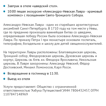
Завтрак в отеле «шведский стол».
10:00 пешая экскурсия «Александро-Невская Лавра - храмовый
комплекс» с посещением Свято-Троицкого Собора.
Александро-Невская Лавра - один из старейших архитектурных
ансамблей Санкт-Петербурга. В 1710 году на том месте у Невы,
где по преданию произошла важнейшая битва со шведами,
определившая победу России была основана Александро-Невская
Лавра. По приказу Петра I при монастыре основали госпиталь,
типографию, богадельню и школу для детей священнослужителей.
На территории Лавры расположены: Благовещенская церковь,
Троицкий собор, Феодоровская церковь, Духовская церковь и
корпус, Церковь св. блгв. кн. Феодора Ярославича, Никольская
церковь. В Лавре захоронены: Александр Невский, Фёдор
Достоевский, Михаил Ломоносов, Карл Росси.
Возвращение в гостиницу в 11:30.
Выезд из отеля
Услуги предоставляет: Общество с ограниченной
ответственностью "Азбука Путешествий",
ИНН 7806432457
, ОГРН
1107847148969