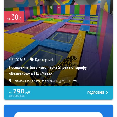
30
%
до
10:25:16
Купи первым!
Посещение батутного парка Shpak по тарифу
«Вездеход» в ТЦ «Мега»
Ростовская обл., г. Аксай, пр-т Аксайский, д. 23, ТЦ «Мега»
290
ПОДРОБНЕЕ
от
руб.
до
2000
руб.