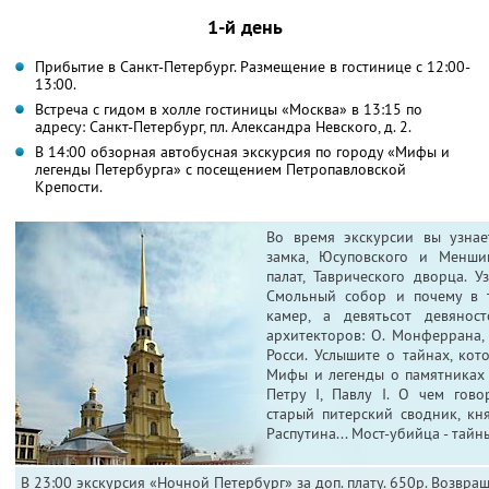
1-й день
Прибытие в Санкт-Петербург. Размещение в гостинице с 12:00-
13:00.
Встреча с гидом в холле гостиницы «Москва» в 13:15 по
адресу: Санкт-Петербург, пл. Александра Невского, д. 2.
В 14:00 обзорная автобусная экскурсия по городу «Мифы и
легенды Петербурга» с посещением Петропавловской
Крепости.
Во время экскурсии вы узнае
замка, Юсуповского и Менши
палат, Таврического дворца. У
Смольный собор и почему в 
камер, а девятьсот девяност
архитекторов: О. Монферрана, Б
Росси. Услышите о тайнах, ко
Мифы и легенды о памятниках
Петру I, Павлу I. О чем гово
старый питерский сводник, кня
Распутина... Мост-убийца - тайн
В 23:00 экскурсия «Ночной Петербург» за доп. плату. 650р. Возвра