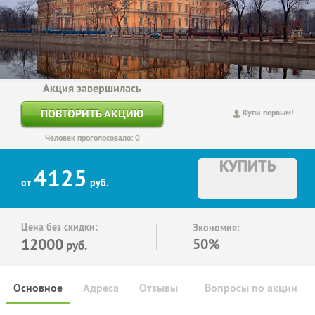
Акция завершилась
ПОВТОРИТЬ АКЦИЮ
Купи первым!
Человек проголосовало: 0
КУПИТЬ
4125
от
руб.
Цена без скидки:
Экономия:
12000
50%
руб.
Основное
Адреса
Отзывы
Вопросы по акции