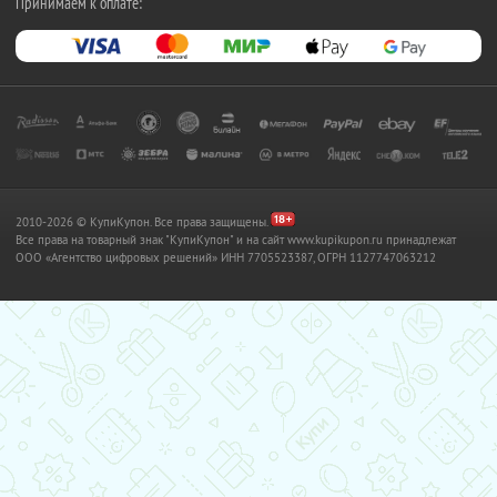
Принимаем к оплате:
2010-2026 © КупиКупон. Все права защищены.
Все права на товарный знак "КупиКупон" и на сайт www.kupikupon.ru принадлежат
OOO «Агентство цифровых решений» ИНН 7705523387, ОГРН 1127747063212