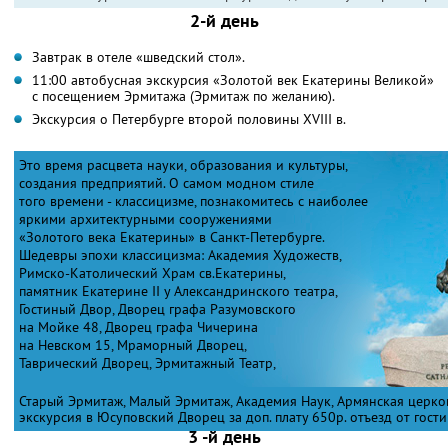
2-й день
Завтрак в отеле «шведский стол».
11:00 автобусная экскурсия «Золотой век Екатерины Великой»
с посещением Эрмитажа (Эрмитаж по желанию).
Экскурсия о Петербурге второй половины XVIII в.
Это время расцвета науки, образования и культуры,
создания предприятий. О самом модном стиле
того времени - классицизме, познакомитесь с наиболее
яркими архитектурными сооружениями
«Золотого века Екатерины» в Санкт-Петербурге.
Шедевры эпохи классицизма: Академия Художеств,
Римско-Католический Храм св.Екатерины,
памятник Екатерине II у Александринского театра,
Гостиный Двор, Дворец графа Разумовского
на Мойке 48, Дворец графа Чичерина
на Невском 15, Мраморный Дворец,
Таврический Дворец, Эрмитажный Театр,
Старый Эрмитаж, Малый Эрмитаж, Академия Наук, Армянская церков
экскурсия в Юсуповский Дворец за доп. плату 650р. отъезд от гости
3 -й день