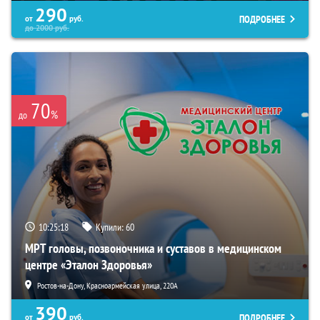
290
ПОДРОБНЕЕ
от
руб.
до
2000
руб.
70
%
до
10:25:16
Купили:
60
МРТ головы, позвоночника и суставов в медицинском
центре «Эталон Здоровья»
Ростов-на-Дону, Красноармейская улица, 220А
390
ПОДРОБНЕЕ
от
руб.