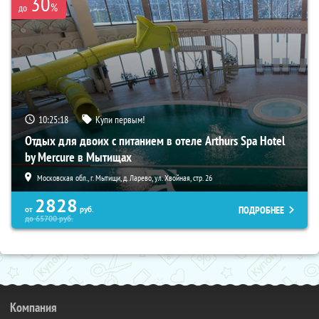
30
%
до
10:25:16
Купи первым!
Отдых для двоих с питанием в отеле Arthurs Spa Hotel
by Mercure в Мытищах
Московская обл., г. Мытищи, д. Ларево, ул. Хвойная, стр. 26
2828
ПОДРОБНЕЕ
от
руб.
до
65700
руб.
Компания