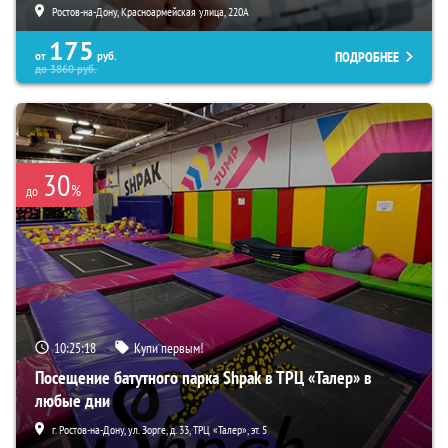
Ростов-на-Дону, Красноармейская улица, 220А
175
ПОДРОБНЕЕ
от
руб.
до
3860
руб.
30
%
до
10:25:16
Купи первым!
Посещение батутного парка Shpak в ТРЦ «Талер» в
любые дни
г. Ростов-на-Дону, ул. Зорге, д. 33, ТРЦ «Талер», эт. 5