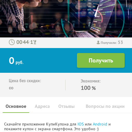
53
:
:
Получили:
0
руб.
Цена без скидки:
Экономия:
∞
100
%
Основное
Адреса
Отзывы
Вопросы по акции
Скачайте приложение КупиКупона для
IOS
или
Android
и
покажите купон с экрана смартфона. Это удобно :)