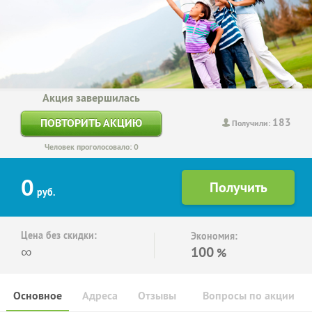
Акция завершилась
183
ПОВТОРИТЬ АКЦИЮ
Получили:
Человек проголосовало: 0
0
руб.
Цена без скидки:
Экономия:
∞
100
%
Основное
Адреса
Отзывы
Вопросы по акции