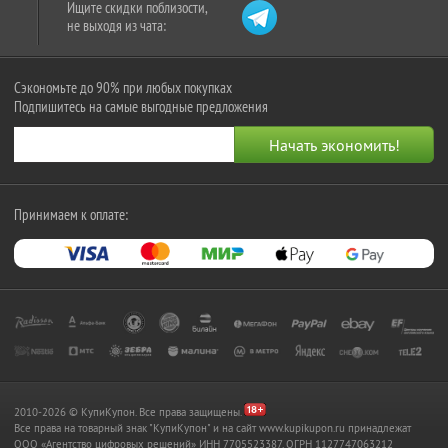
Ищите скидки поблизости,
не выходя из чата:
Сэкономьте до 90% при любых покупках
Подпишитесь на самые выгодные предложения
Принимаем к оплате:
2010-2026 © КупиКупон. Все права защищены.
Все права на товарный знак "КупиКупон" и на сайт www.kupikupon.ru принадлежат
OOO «Агентство цифровых решений» ИНН 7705523387, ОГРН 1127747063212