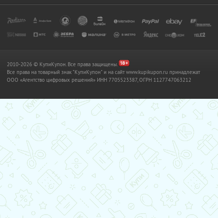
2010-2026 © КупиКупон. Все права защищены.
Все права на товарный знак "КупиКупон" и на сайт www.kupikupon.ru принадлежат
OOO «Агентство цифровых решений» ИНН 7705523387, ОГРН 1127747063212